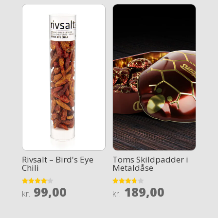
Rivsalt – Bird's Eye
Toms Skildpadder i
Chili
Metaldåse
99,00
189,00
Rated
Rated
kr.
kr.
4.2
3.7
out of 5
out of 5