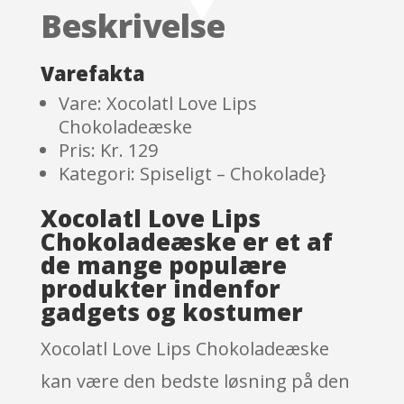
based
Beskrivelse
on
custom
er
Varefakta
ratings
Vare: Xocolatl Love Lips
Chokoladeæske
Pris: Kr. 129
Kategori: Spiseligt – Chokolade}
Xocolatl Love Lips
Chokoladeæske er et af
de mange populære
produkter indenfor
gadgets og kostumer
Xocolatl Love Lips Chokoladeæske
kan være den bedste løsning på den