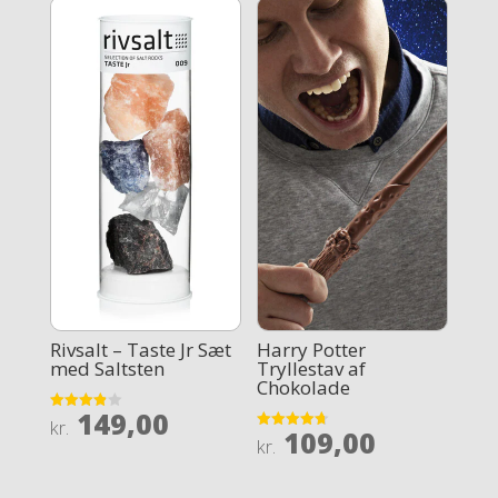
Rivsalt – Taste Jr Sæt
Harry Potter
med Saltsten
Tryllestav af
Chokolade
149,00
Rated
kr.
109,00
3.9
Rated
kr.
out of 5
4.7
out of 5