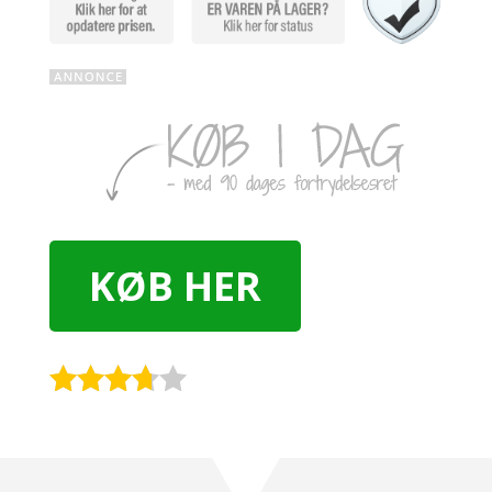
KØB HER
Rated
3.6
out
of 5