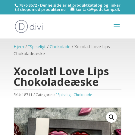
7876 8672 - Denne side er et produktkatalog og linker
til shops med produkterne
kontakt@pudekamp.dk
Hjem
/
"Spiseligt
/
Chokolade
/ Xocolatl Love Lips
Chokoladeæske
Xocolatl Love Lips
Chokoladeæske
SKU:
18711
Categories:
"Spiseligt
,
Chokolade