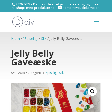
7876 8672 - Denne side er et produktkatalog og linker
til shops med produkterne
kontakt@pudekamp.dk
Hjem
/
"Spiseligt
/
Slik
/ Jelly Belly Gaveæske
Jelly Belly
Gaveæske
SKU:
2675
Categories:
"Spiseligt
,
Slik