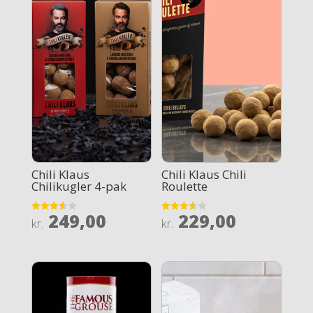
Chili Klaus
Chili Klaus Chili
Chilikugler 4-pak
Roulette
249,00
229,00
Rated
Rated
kr.
kr.
3.6
3.6
out of 5
out of 5