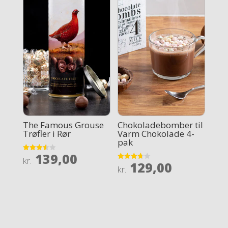
The Famous Grouse
Chokoladebomber til
Trøfler i Rør
Varm Chokolade 4-
pak
139,00
Rated
kr.
129,00
3.6
Rated
kr.
out of 5
3.7
out of 5