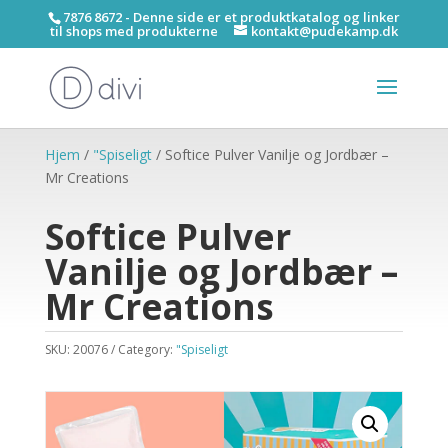
7876 8672 - Denne side er et produktkatalog og linker
til shops med produkterne
kontakt@pudekamp.dk
Hjem
/
"Spiseligt
/ Softice Pulver Vanilje og Jordbær –
Mr Creations
Softice Pulver
Vanilje og Jordbær –
Mr Creations
SKU:
20076
Category:
"Spiseligt