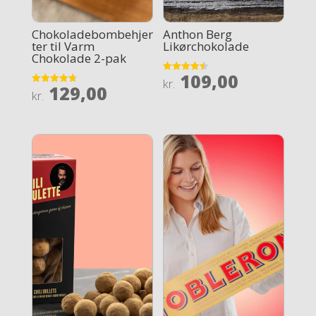
Chokoladebombehjer
Anthon Berg
ter til Varm
Likørchokolade
Chokolade 2-pak
109,00
Rated
kr.
129,00
4.5
Rated
kr.
out of 5
4.7
out of 5