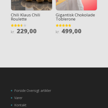
Chili Klaus Chili
Gigantisk Chokolade
Roulette
Toblerone
229,00
499,00
Rated
Rated
kr.
kr.
3.6
4.8
out of 5
out of 5
Forside
Oversigt artikler
Varer
Kontakt