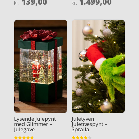
139,00
1.499,00
Rated
Rated
kr.
kr.
3.7
3.7
out of 5
out of 5
Lysende Julepynt
Juletyven
med Glimmer –
Juletræspynt –
Julegave
Spralla