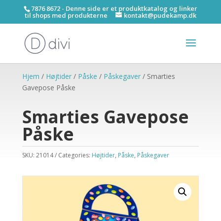
7876 8672 - Denne side er et produktkatalog og linker
til shops med produkterne
kontakt@pudekamp.dk
Hjem
/
Højtider
/
Påske
/
Påskegaver
/ Smarties
Gavepose Påske
Smarties Gavepose
Påske
SKU:
21014
Categories:
Højtider
,
Påske
,
Påskegaver