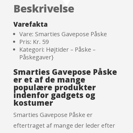
on
Beskrivelse
custome
r
ratings
Varefakta
Vare: Smarties Gavepose Påske
Pris: Kr. 59
Kategori: Højtider – Påske –
Påskegaver}
Smarties Gavepose Påske
er et af de mange
populære produkter
indenfor gadgets og
kostumer
Smarties Gavepose Påske er
eftertraget af mange der leder efter