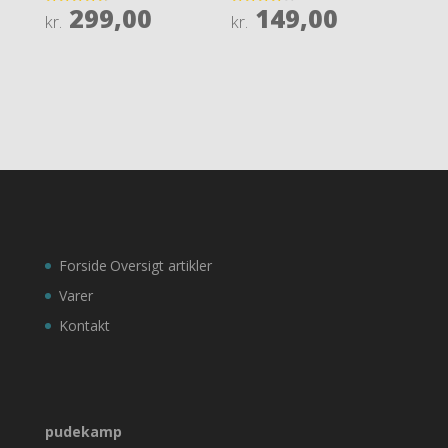
299,00
149,00
Rated
Rated
kr.
kr.
4.7
4.1
out of 5
out of 5
Forside
Oversigt artikler
Varer
Kontakt
pudekamp