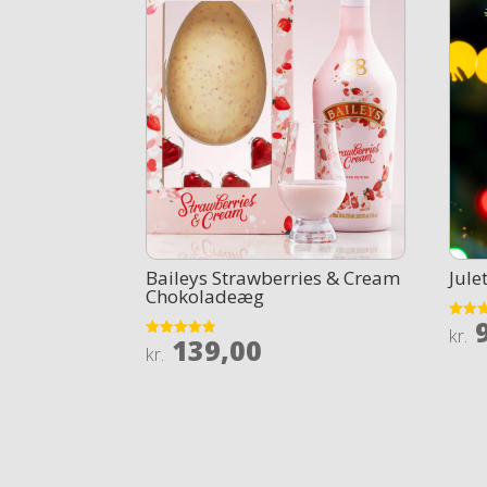
Baileys Strawberries & Cream
Jule
Chokoladeæg
9
Rated
kr.
139,00
4.1
Rated
kr.
out of
4.8
out of 5