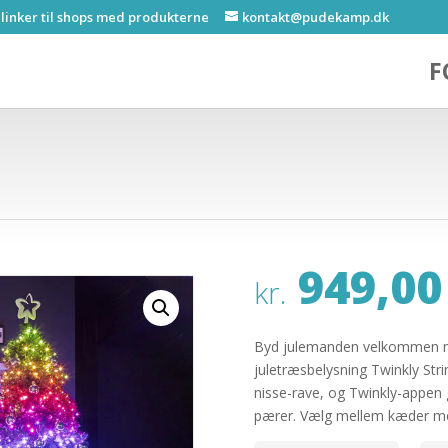
 linker til shops med produkterne
kontakt@pudekamp.dk
F
949,00
kr.
Byd julemanden velkommen m
juletræsbelysning Twinkly String
nisse-rave, og Twinkly-appen g
pærer. Vælg mellem kæder m