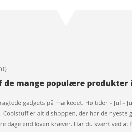
Rated
5
out
of 5 based
on
customer
ratings
nt}
 af de mange populære produkter 
tragtede gadgets på markedet. Højtider – Jul – J
. Coolstuff er altid shoppen, der har de nyeste 
re dage end loven kræver. Har du svært ved at f