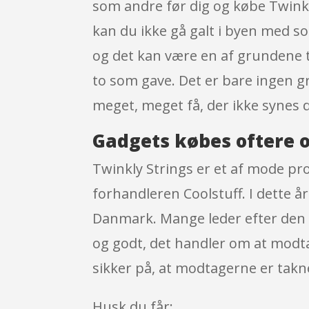
som andre før dig og købe Twinkly
kan du ikke gå galt i byen med so
og det kan være en af grundene ti
to som gave. Det er bare ingen gr
meget, meget få, der ikke synes d
Gadgets købes oftere o
Twinkly Strings er et af mode pro
forhandleren Coolstuff. I dette å
Danmark. Mange leder efter den bi
og godt, det handler om at modtage
sikker på, at modtagerne er takn
Husk du får: