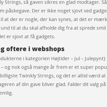
 Strings, så gaven sikres en glad modtager. Så 
m påskegave. Der er ikke noget sjovt ved gadget
l at der er nogle, der kan synes, at det er mærk
und til at du skal afholde dig fra at sprede sm
et er sjovt at få gadgets.
g oftere i webshops
dukterne i kategorien Højtider – Jul – Julepynt
r – og nok også mange år frem er et super popul
lligste Twinkly Strings, og det er altid værd at 
ren af din gave bliver glad. Falder dit valg på 
emlig.