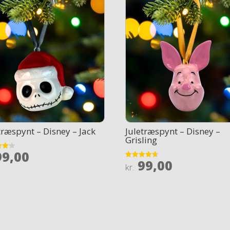
træspynt – Disney – Jack
Juletræspynt – Disney –
Grisling
9,00
99,00
Rated
kr.
 5
4.7
out of 5