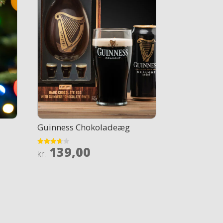
Guinness Chokoladeæg
139,00
Rated
kr.
3.7
out of 5