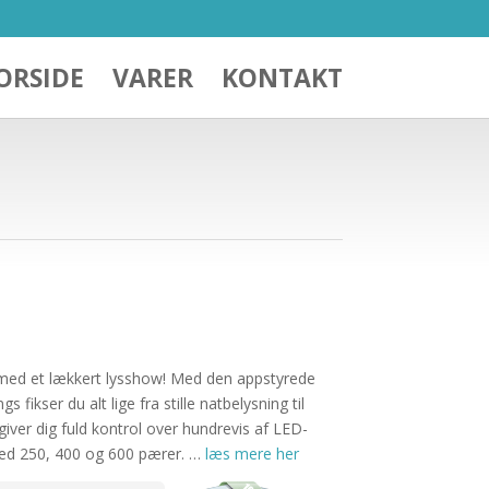
ORSIDE
VARER
KONTAKT
ed et lækkert lysshow! Med den appstyrede
s fikser du alt lige fra stille natbelysning til
iver dig fuld kontrol over hundrevis af LED-
ed 250, 400 og 600 pærer. …
læs mere her