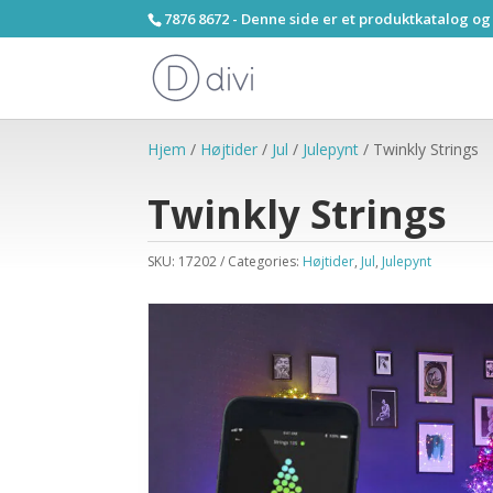
7876 8672 - Denne side er et produktkatalog og
Hjem
/
Højtider
/
Jul
/
Julepynt
/ Twinkly Strings
Twinkly Strings
SKU:
17202
Categories:
Højtider
,
Jul
,
Julepynt