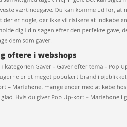
este værtindegave. Du kan komme ud for, at nog
 der er nogle, der ikke vil risikere at indkøbe e
fholde dig i din søgen efter den perfekte gave, d
tage dem som gaver.
g oftere i webshops
 i kategorien Gaver – Gaver efter tema – Pop U
gerne er et meget populært brand i øjeblikket,
ort – Mariehøne, mange ender med at købe hos C
lad. Hvis du giver Pop Up-kort – Mariehøne i ga