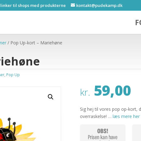
 linker til shops med produkterne
kontakt@pudekamp.dk
F
ener
/ Pop Up-kort – Mariehøne
riehøne
ner
,
Pop Up
59,00
kr.
Sig hej til vores pop op-kort
overraskelse! …
læs mere her