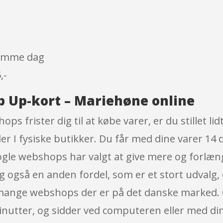
 samme dag
,-
p Up-kort – Mariehøne online
hops frister dig til at købe varer, er du stillet 
ler I fysiske butikker. Du får med dine varer 14 
nogle webshops har valgt at give mere og forlæng
ig også en anden fordel, som er et stort udvalg, 
de mange webshops der er på det danske marked
inutter, og sidder ved computeren eller med din 