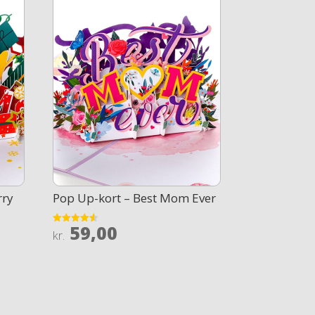
rry
Pop Up-kort – Best Mom Ever
59,00
Rated
kr.
4.5
out of 5