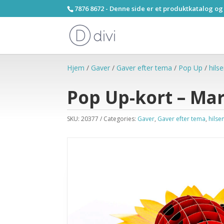
7876 8672 - Denne side er et produktkatalog og
Hjem
/
Gaver
/
Gaver efter tema
/
Pop Up
/
hils
Pop Up-kort – Ma
SKU:
20377
Categories:
Gaver
,
Gaver efter tema
,
hilse