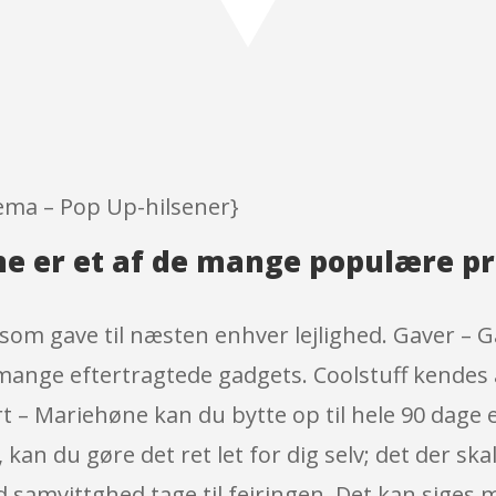
based on
customer
ratings
tema – Pop Up-hilsener}
ne er et af de mange populære p
om gave til næsten enhver lejlighed. Gaver – G
mange eftertragtede gadgets. Coolstuff kendes
 – Mariehøne kan du bytte op til hele 90 dage e
 kan du gøre det ret let for dig selv; det der sk
samvittghed tage til fejringen. Det kan siges 