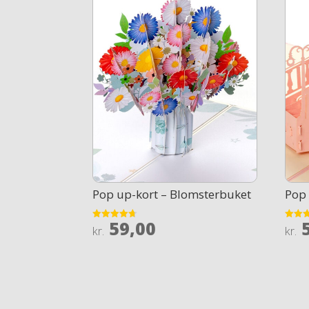
Pop up-kort – Blomsterbuket
Pop 
59,00
5
Rated
Rated
kr.
kr.
4.7
4.8
out of 5
out of