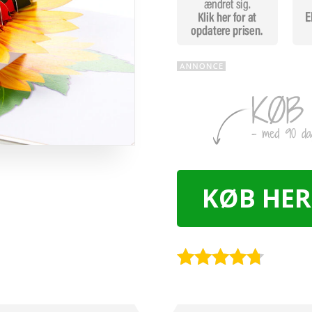
KØB HER
Rated
4.6
out of 5