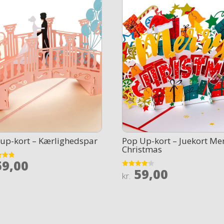
up-kort – Kærlighedspar
Pop Up-kort – Juekort Me
Christmas
9,00
59,00
Rated
kr.
 5
4.1
out of 5