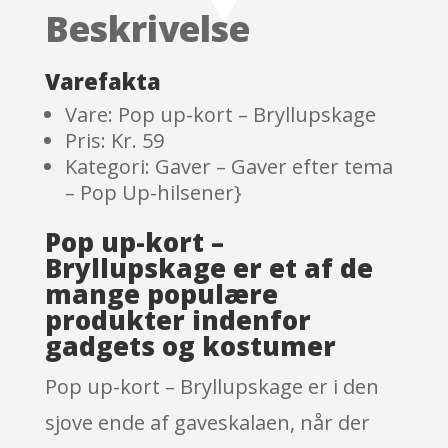
based
Beskrivelse
on
custom
er
Varefakta
ratings
Vare: Pop up-kort – Bryllupskage
Pris: Kr. 59
Kategori: Gaver – Gaver efter tema
– Pop Up-hilsener}
Pop up-kort –
Bryllupskage er et af de
mange populære
produkter indenfor
gadgets og kostumer
Pop up-kort – Bryllupskage er i den
sjove ende af gaveskalaen, når der