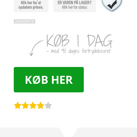
KØB HER
Rated
3.7
out
of 5