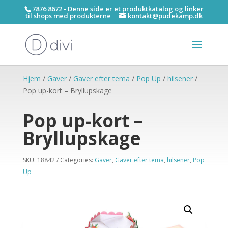
7876 8672 - Denne side er et produktkatalog og linker
til shops med produkterne
kontakt@pudekamp.dk
Hjem
/
Gaver
/
Gaver efter tema
/
Pop Up
/
hilsener
/
Pop up-kort – Bryllupskage
Pop up-kort –
Bryllupskage
SKU:
18842
Categories:
Gaver
,
Gaver efter tema
,
hilsener
,
Pop
Up