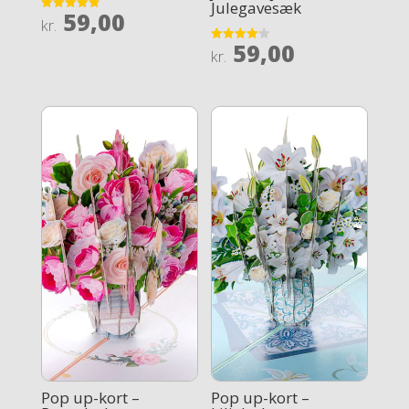
Julegavesæk
59,00
Rated
kr.
4.9
out of 5
59,00
Rated
kr.
4.1
out of 5
Pop up-kort –
Pop up-kort –