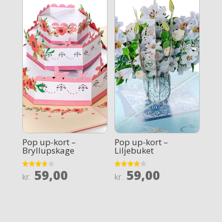
Pop up-kort –
Pop up-kort –
Bryllupskage
Liljebuket
59,00
59,00
Rated
Rated
kr.
kr.
3.7
3.8
out of 5
out of 5