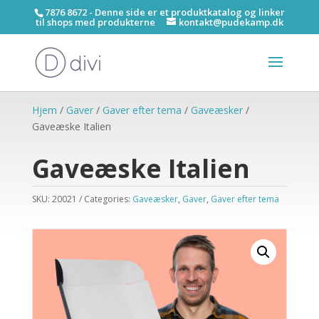
7876 8672 - Denne side er et produktkatalog og linker
til shops med produkterne
kontakt@pudekamp.dk
Hjem
/
Gaver
/
Gaver efter tema
/
Gaveæsker
/
Gaveæske Italien
Gaveæske Italien
SKU:
20021
Categories:
Gaveæsker
,
Gaver
,
Gaver efter tema