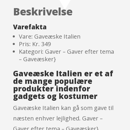
based
Beskrivelse
on
custome
r
Varefakta
ratings
Vare: Gaveæske Italien
Pris: Kr. 349
Kategori: Gaver – Gaver efter tema
– Gaveæsker}
Gaveæske Italien er et af
de mange populære
produkter indenfor
gadgets og kostumer
Gaveæske Italien kan gå som gave til
næsten enhver lejlighed. Gaver –
Gaver efter tema – Gaveæsker}