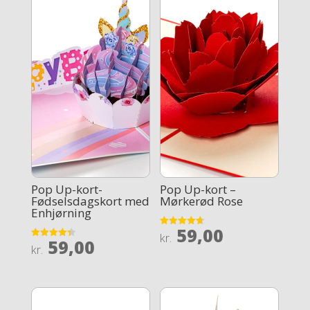
Pop Up-kort-
Pop Up-kort –
Fødselsdagskort med
Mørkerød Rose
Enhjørning
59,00
Rated
kr.
59,00
4.7
Rated
kr.
out of 5
4.4
out of 5