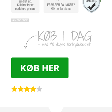
KØB HER
Rated
3.8
out
of 5