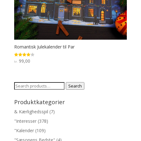
Romantisk Julekalender til Par
99,00
Rated
kr.
4.1
out of 5
Search
Search
for:
Produktkategorier
& Kærlighedsspil
(7)
"Interesser
(378)
"Kalender
(109)
"Sæsonens Bedste"
(4)