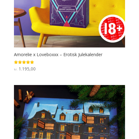
Amorelie x Loveboxxx – Erotisk Julekalender
1.195,00
Rated
kr.
5
out of 5