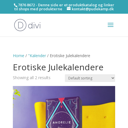
7876 8672 - Denne side er et produktkatalog og linker
til shops med produkterne
kontakt@pudekamp.dk
Home
/
"Kalender
/ Erotiske Julekalendere
Erotiske Julekalendere
Showing all 2 results