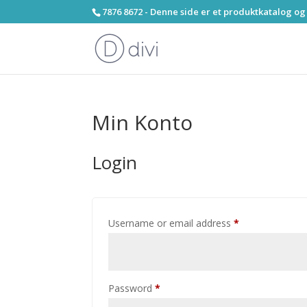
7876 8672 - Denne side er et produktkatalog og
Min Konto
Login
Required
Username or email address
*
Required
Password
*