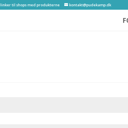
 linker til shops med produkterne
kontakt@pudekamp.dk
F