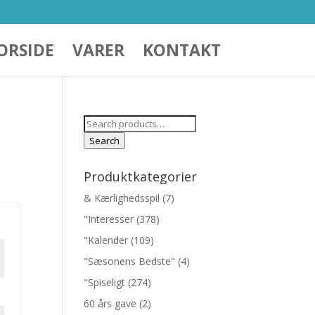
ORSIDE
VARER
KONTAKT
Search
for:
Search
Produktkategorier
& Kærlighedsspil
(7)
"Interesser
(378)
"Kalender
(109)
"Sæsonens Bedste"
(4)
"Spiseligt
(274)
60 års gave
(2)