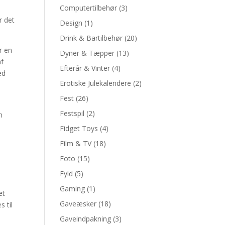
Computertilbehør
(3)
r det
Design
(1)
Drink & Bartilbehør
(20)
r en
Dyner & Tæpper
(13)
af
Efterår & Vinter
(4)
ed
Erotiske Julekalendere
(2)
Fest
(26)
Festspil
(2)
n
Fidget Toys
(4)
Film & TV
(18)
Foto
(15)
Fyld
(5)
Gaming
(1)
et
Gaveæsker
(18)
 til
Gaveindpakning
(3)