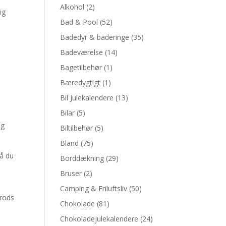
Alkohol
(2)
ig
Bad & Pool
(52)
Badedyr & baderinge
(35)
Badeværelse
(14)
Bagetilbehør
(1)
Bæredygtigt
(1)
Bil Julekalendere
(13)
Bilar
(5)
og
Biltilbehør
(5)
Bland
(75)
så du
Borddækning
(29)
Bruser
(2)
Camping & Friluftsliv
(50)
trods
Chokolade
(81)
Chokoladejulekalendere
(24)