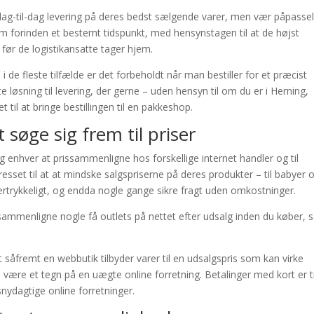
ag-til-dag levering på deres bedst sælgende varer, men vær påpassel
nem forinden et bestemt tidspunkt, med hensynstagen til at de højst
 før de logistikansatte tager hjem.
 i de fleste tilfælde er det forbeholdt når man bestiller for et præcist
te løsning til levering, der gerne – uden hensyn til om du er i Herning,
t til at bringe bestillingen til en pakkeshop.
 søge sig frem til priser
og enhver at prissammenligne hos forskellige internet handler og til
sset til at at mindske salgspriserne på deres produkter – til babyer 
tertrykkeligt, og endda nogle gange sikre fragt uden omkostninger.
t sammenligne nogle få outlets på nettet efter udsalg inden du køber, 
fremt en webbutik tilbyder varer til en udsalgspris som kan virke
være et tegn på en uægte online forretning. Betalinger med kort er 
snydagtige online forretninger.