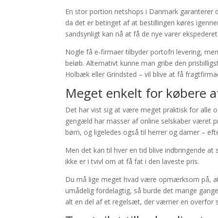
En stor portion netshops i Danmark garanterer d
da det er betinget af at bestillingen køres igen
sandsynligt kan nå at få de nye varer ekspederet
Nogle få e-firmaer tilbyder portofri levering, men
beløb. Alternativt kunne man gribe den prisbilligs
Holbæk eller Grindsted – vil blive at få fragtfirmae
Meget enkelt for købere at
Det har vist sig at være meget praktisk for alle 
gengæld har masser af online selskaber været pre
børn, og ligeledes også til herrer og damer – ef
Men det kan til hver en tid blive indbringende a
ikke er i tvivl om at få fat i den laveste pris.
Du må lige meget hvad være opmærksom på, at så
umådelig fordelagtig, så burde det mange gange 
alt en del af et regelsæt, der værner en overfor 