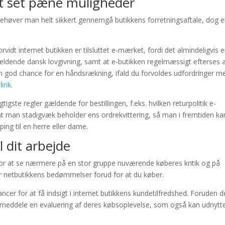
ort set pæne muligheder
 behøver man helt sikkert gennemgå butikkens forretningsaftale, dog e
vidt internet butikken er tilsluttet e-mærket, fordi det almindeligvis e
gældende dansk lovgivning, samt at e-butikken regelmæssigt efterses 
 en god chance for en håndsrækning, ifald du forvoldes udfordringer m
link
.
igste regler gældende for bestillingen, f.eks. hvilken returpolitik e-
 at man stadigvæk beholder ens ordrekvittering, så man i fremtiden ka
ing til en herre eller dame.
il dit arbejde
for at se nærmere på en stor gruppe nuværende køberes kritik og på
er netbutikkens bedømmelser forud for at du køber.
cer for at få indsigt i internet butikkens kundetilfredshed. Foruden d
meddele en evaluering af deres købsoplevelse, som også kan udnyttes