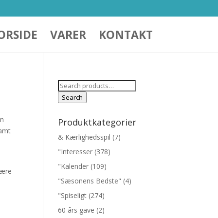
ORSIDE
VARER
KONTAKT
Search
for:
Search
en
Produktkategorier
samt
& Kærlighedsspil
(7)
"Interesser
(378)
"Kalender
(109)
være
"Sæsonens Bedste"
(4)
"Spiseligt
(274)
60 års gave
(2)