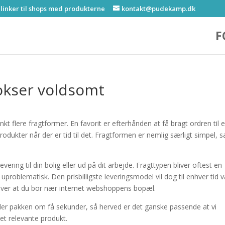
 linker til shops med produkterne
kontakt@pudekamp.dk
F
okser voldsomt
kt flere fragtformer. En favorit er efterhånden at få bragt ordren til 
odukter når der er tid til det. Fragtformen er nemlig særligt simpel, 
levering til din bolig eller ud på dit arbejde. Fragttypen bliver oftest en
roblematisk. Den prisbilligste leveringsmodel vil dog til enhver tid 
æver at du bor nær internet webshoppens bopæl.
angler pakken om få sekunder, så herved er det ganske passende at vi
et relevante produkt.