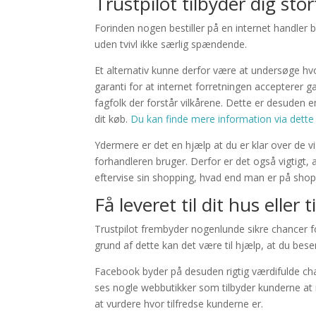
Trustpilot tilbyder dig st
Forinden nogen bestiller på en internet handler
uden tvivl ikke særlig spændende.
Et alternativ kunne derfor være at undersøge hvor
garanti for at internet forretningen accepterer 
fagfolk der forstår vilkårene. Dette er desuden
dit køb.
Du kan finde mere information via dette 
Ydermere er det en hjælp at du er klar over de vigt
forhandleren bruger. Derfor er det også vigtigt,
eftervise sin shopping, hvad end man er på shopp
Få leveret til dit hus eller t
Trustpilot frembyder nogenlunde sikre chancer 
grund af dette kan det være til hjælp, at du bes
Facebook byder på desuden rigtig værdifulde chan
ses nogle webbutikker som tilbyder kunderne at 
at vurdere hvor tilfredse kunderne er.