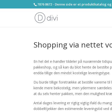
7876 8672 - Denne side er et produktkatalog og
Shopping via nettet v
En hel del e-handler tildeler på nuværende tidspun
pakkeshop, og så kan du blot hente de bestilte pr
endda tillige den mindst kostelige leveringstype.
Du burde tillige foretrække at bestille varerne til 
kende mere bekostelig, men ydermere særdeles up
at du selv henter pakken, men den mulighed kr
Antal dages levering er rigtig vigtig ifald du m
dobbelttjekker den estimerede leveringstid ved d