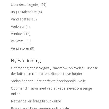
Udendørs Legetøj
(29)
up Julekalendere
(4)
Vandlegetøj
(16)
Vækkeur
(4)
Værktøj
(12)
Velvære
(63)
Ventilatorer
(9)
Nyeste indlæg
Optimering af din Segway Navimow-oplevelse: Tilbehør
der løfter din robotplæneklipper til nye højder
Sådan finder du det perfekte hotelophold i Vejle
Optimer din søvn med ved at købe elevationssenge
online
Nethandel er årsag til butiksdød
Eksporten vil ske gennem online salg