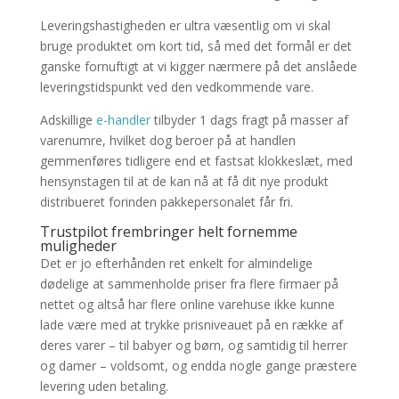
Leveringshastigheden er ultra væsentlig om vi skal
bruge produktet om kort tid, så med det formål er det
ganske fornuftigt at vi kigger nærmere på det anslåede
leveringstidspunkt ved den vedkommende vare.
Adskillige
e-handler
tilbyder 1 dags fragt på masser af
varenumre, hvilket dog beroer på at handlen
gemmenføres tidligere end et fastsat klokkeslæt, med
hensynstagen til at de kan nå at få dit nye produkt
distribueret forinden pakkepersonalet får fri.
Trustpilot frembringer helt fornemme
muligheder
Det er jo efterhånden ret enkelt for almindelige
dødelige at sammenholde priser fra flere firmaer på
nettet og altså har flere online varehuse ikke kunne
lade være med at trykke prisniveauet på en række af
deres varer – til babyer og børn, og samtidig til herrer
og damer – voldsomt, og endda nogle gange præstere
levering uden betaling.