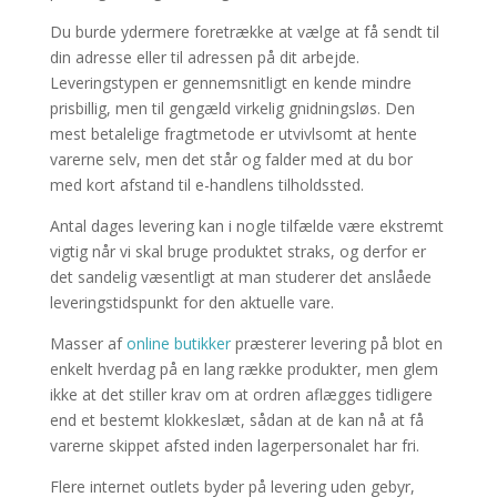
Du burde ydermere foretrække at vælge at få sendt til
din adresse eller til adressen på dit arbejde.
Leveringstypen er gennemsnitligt en kende mindre
prisbillig, men til gengæld virkelig gnidningsløs. Den
mest betalelige fragtmetode er utvivlsomt at hente
varerne selv, men det står og falder med at du bor
med kort afstand til e-handlens tilholdssted.
Antal dages levering kan i nogle tilfælde være ekstremt
vigtig når vi skal bruge produktet straks, og derfor er
det sandelig væsentligt at man studerer det anslåede
leveringstidspunkt for den aktuelle vare.
Masser af
online butikker
præsterer levering på blot en
enkelt hverdag på en lang række produkter, men glem
ikke at det stiller krav om at ordren aflægges tidligere
end et bestemt klokkeslæt, sådan at de kan nå at få
varerne skippet afsted inden lagerpersonalet har fri.
Flere internet outlets byder på levering uden gebyr,