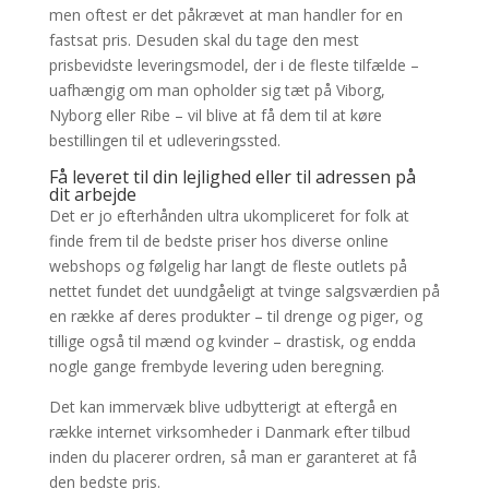
men oftest er det påkrævet at man handler for en
fastsat pris. Desuden skal du tage den mest
prisbevidste leveringsmodel, der i de fleste tilfælde –
uafhængig om man opholder sig tæt på Viborg,
Nyborg eller Ribe – vil blive at få dem til at køre
bestillingen til et udleveringssted.
Få leveret til din lejlighed eller til adressen på
dit arbejde
Det er jo efterhånden ultra ukompliceret for folk at
finde frem til de bedste priser hos diverse online
webshops og følgelig har langt de fleste outlets på
nettet fundet det uundgåeligt at tvinge salgsværdien på
en række af deres produkter – til drenge og piger, og
tillige også til mænd og kvinder – drastisk, og endda
nogle gange frembyde levering uden beregning.
Det kan immervæk blive udbytterigt at eftergå en
række internet virksomheder i Danmark efter tilbud
inden du placerer ordren, så man er garanteret at få
den bedste pris.