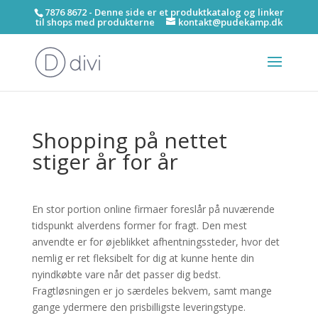
7876 8672 - Denne side er et produktkatalog og linker
til shops med produkterne
kontakt@pudekamp.dk
Shopping på nettet
stiger år for år
En stor portion online firmaer foreslår på nuværende
tidspunkt alverdens former for fragt. Den mest
anvendte er for øjeblikket afhentningssteder, hvor det
nemlig er ret fleksibelt for dig at kunne hente din
nyindkøbte vare når det passer dig bedst.
Fragtløsningen er jo særdeles bekvem, samt mange
gange ydermere den prisbilligste leveringstype.