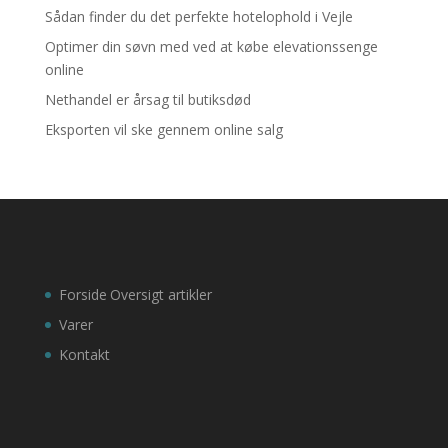
Sådan finder du det perfekte hotelophold i Vejle
Optimer din søvn med ved at købe elevationssenge
online
Nethandel er årsag til butiksdød
Eksporten vil ske gennem online salg
Forside
Oversigt artikler
Varer
Kontakt