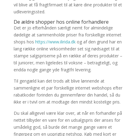
vil blive at få fragtfirmaet til at køre dine produkter til et
udleveringssted.
De ældre shopper hos online forhandlere
Det er jo efterhånden særligt nemt for almindelige
dødelige at sammenholde priser fra forskellige internet
shops hos
https://www.ilirida.dk
og af den grund har en
lang række online virksomheder set sig nødsaget til at
stampe salgspriserne på en række af deres produkter –
til juniorer, men ligeledes til voksne – betragteligt, og
endda nogle gange yde fragtfri levering.
Til gengæld kan det trods alt blive lønnende at
sammenligne et par forskellige internet webshops efter
rabatkoder forinden du gennemfører din handel, så du
ikke er i tvivl om at modtage den mindst kostelige pris.
Du skal alligevel være klar over, at når en forhandler på
nettet tilbyder en vare for en udsalgspris der anses for
umådelig god, så burde det mange gange være et
fingerpeg om en uoprigtig netshop. Køb med kort er