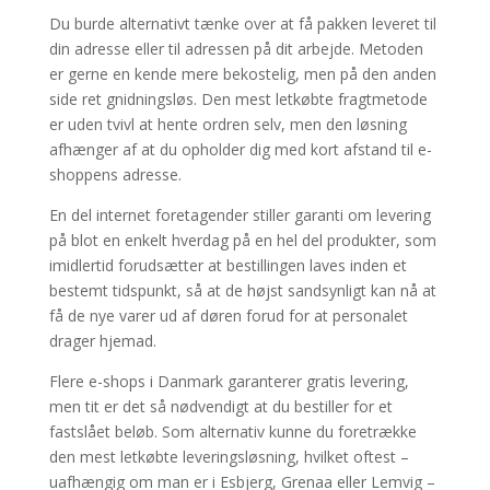
Du burde alternativt tænke over at få pakken leveret til
din adresse eller til adressen på dit arbejde. Metoden
er gerne en kende mere bekostelig, men på den anden
side ret gnidningsløs. Den mest letkøbte fragtmetode
er uden tvivl at hente ordren selv, men den løsning
afhænger af at du opholder dig med kort afstand til e-
shoppens adresse.
En del internet foretagender stiller garanti om levering
på blot en enkelt hverdag på en hel del produkter, som
imidlertid forudsætter at bestillingen laves inden et
bestemt tidspunkt, så at de højst sandsynligt kan nå at
få de nye varer ud af døren forud for at personalet
drager hjemad.
Flere e-shops i Danmark garanterer gratis levering,
men tit er det så nødvendigt at du bestiller for et
fastslået beløb. Som alternativ kunne du foretrække
den mest letkøbte leveringsløsning, hvilket oftest –
uafhængig om man er i Esbjerg, Grenaa eller Lemvig –