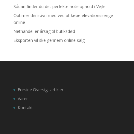
Sådan finder du det perfekte hotelophold i Vejle
Optimer din søvn med ved at købe elevationssenge
online
Nethandel er årsag til butiksdød
Eksporten vil ske gennem online salg
Forside
Oversigt artikler
Varer
Kontakt