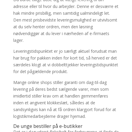
adresse eller til hvor du arbejder. Denne er desværre et
hak mindre prisbillig, men samtidig ualmindeligt let.
Den mest prisbevidste leveringsmulighed er utvivlsomt
at du selv henter ordren, men den løsning
nødvendiggør at du lever i nærheden af e-firmaets
lager.
Leveringstidspunktet er jo særligt aktuel forudsat man
har brug for pakken inden for kort tid, så herved er det
særdeles klogt at vi dobbelttjekker leveringstidspunktet
for det pågældende produkt.
Mange online shops stiller garanti om dag-til-dag
levering på deres bedst sælgende varer, men som
imidlertid stiller krav om at handlen gemmenføres
inden et angivent klokkeslæt, således at de
sandsynligvis kan nå at få ordren klargjort forud for at
logistikmedarbejderne drager hjemad.
De unge bestiller på e-butikker
Det er i dag yderst fleksibelt for forbrugerne at finde de