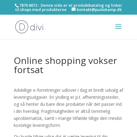
7876 8672 - Denne side er et produktkatalog og linker
til shops med produkterne
kontakt@pudekamp.dk
Online shopping vokser
fortsat
Adskillige e-forretninger udlover i dag et bredt udvalg af
leveringsudgaver. En yndling er p.t. afhentningssteder,
og så henter du bare dine produkter når det passer ind
i din hverdag. Fragtmuligheden er altså temmelig
uproblematisk, samt i mange tilfælde tillige den mindst
kostelige leveringsform.
Du burde tillige udse dig at vælge levering til din