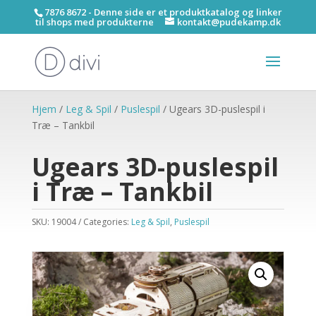
7876 8672 - Denne side er et produktkatalog og linker
til shops med produkterne
kontakt@pudekamp.dk
Hjem
/
Leg & Spil
/
Puslespil
/ Ugears 3D-puslespil i
Træ – Tankbil
Ugears 3D-puslespil
i Træ – Tankbil
SKU:
19004
Categories:
Leg & Spil
,
Puslespil