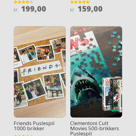
199,00
159,00
Rated
Rated
kr.
kr.
4
4.9
out of 5
out of 5
Friends Puslespil
Clementoni Cult
1000 brikker
Movies 500-brikkers
Puslespil