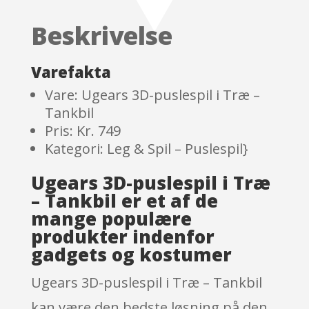
of 5
based
Beskrivelse
on
custom
er
Varefakta
ratings
Vare: Ugears 3D-puslespil i Træ –
Tankbil
Pris: Kr. 749
Kategori: Leg & Spil – Puslespil}
Ugears 3D-puslespil i Træ
– Tankbil er et af de
mange populære
produkter indenfor
gadgets og kostumer
Ugears 3D-puslespil i Træ – Tankbil
kan være den bedste løsning på den