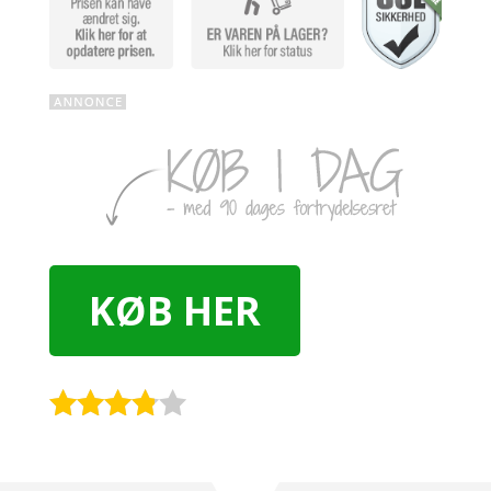
KØB HER
Rated
3.7
out