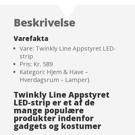
out of 5
based on
customer
Beskrivelse
ratings
Varefakta
Vare: Twinkly Line Appstyret LED-
strip
Pris: Kr. 589
Kategori: Hjem & Have –
Hverdagsrum – Lamper}
Twinkly Line Appstyret
LED-strip er et af de
mange populære
produkter indenfor
gadgets og kostumer