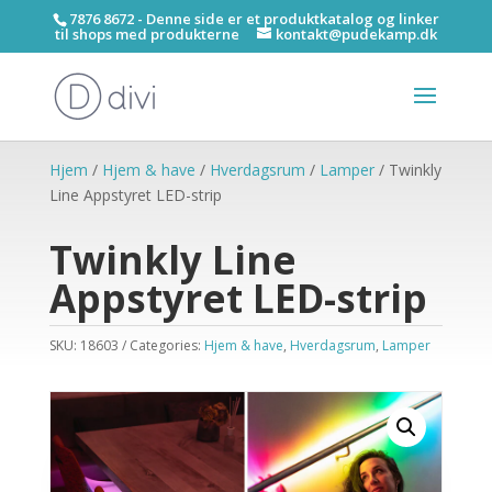
7876 8672 - Denne side er et produktkatalog og linker
til shops med produkterne
kontakt@pudekamp.dk
Hjem
/
Hjem & have
/
Hverdagsrum
/
Lamper
/ Twinkly
Line Appstyret LED-strip
Twinkly Line
Appstyret LED-strip
SKU:
18603
Categories:
Hjem & have
,
Hverdagsrum
,
Lamper