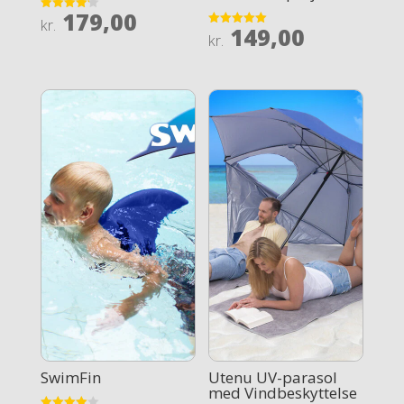
179,00
Rated
kr.
149,00
4.2
Rated
kr.
out of 5
5
out of 5
SwimFin
Utenu UV-parasol
med Vindbeskyttelse