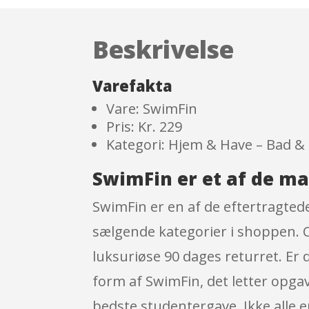
Beskrivelse
Varefakta
Vare: SwimFin
Pris: Kr. 229
Kategori: Hjem & Have – Bad & 
SwimFin er et af de m
SwimFin er en af de eftertragted
sælgende kategorier i shoppen. 
luksuriøse 90 dages returret. Er 
form af SwimFin, det letter opga
bedste studentergave. Ikke alle 