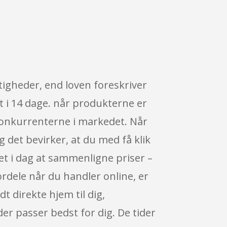
ttigheder, end loven foreskriver
t i 14 dage. når produkterne er
 konkurrenterne i markedet. Når
 det bevirker, at du med få klik
let i dag at sammenligne priser –
ordele når du handler online, er
t direkte hjem til dig,
er passer bedst for dig. De tider