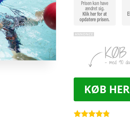
KØB HER
Rated
4.7