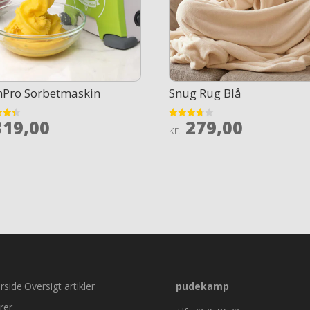
hPro Sorbetmaskin
Snug Rug Blå
19,00
279,00
Rated
kr.
3.7
 5
out of 5
rside
Oversigt artikler
pudekamp
rer