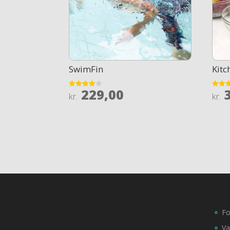
SwimFin
Kitc
229,00
3
Rated
Rated
kr.
kr.
4
4.3
out of 5
out of
Fo
Va