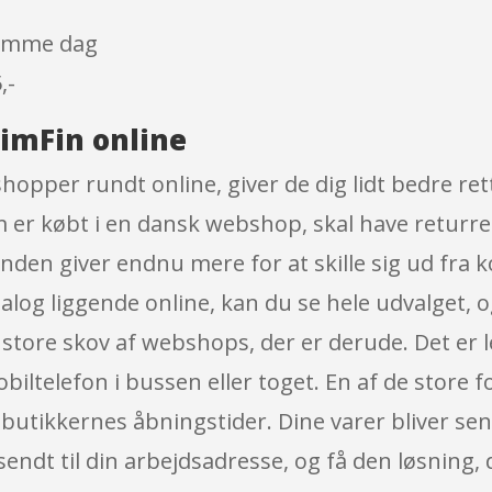
 samme dag
,-
imFin online
shopper rundt online, giver de dig lidt bedre re
m er købt i en dansk webshop, skal have returre
ånden giver endnu mere for at skille sig ud fra
og liggende online, kan du se hele udvalget, og
n store skov af webshops, der er derude. Det er 
biltelefon i bussen eller toget. En af de store f
 butikkernes åbningstider. Dine varer bliver send
dt til din arbejdsadresse, og få den løsning, d