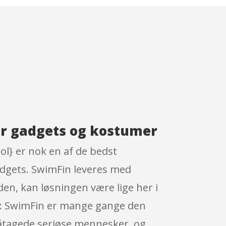
or gadgets og kostumer
l} er nok en af de bedst
dgets. SwimFin leveres med
den, kan løsningen være lige her i
net: SwimFin er mange gange den
 påtagede seriøse mennesker, og