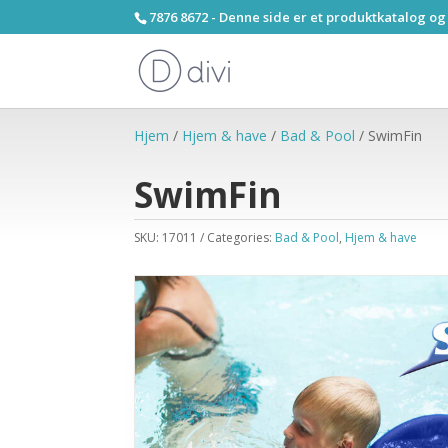
7876 8672 - Denne side er et produktkatalog og
Hjem
/
Hjem & have
/
Bad & Pool
/ SwimFin
SwimFin
SKU:
17011
Categories:
Bad & Pool
,
Hjem & have