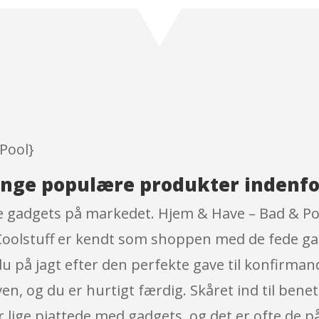
out of 5
based on
customer
ratings
Pool}
ange populære produkter indenf
e gadgets på markedet. Hjem & Have – Bad & Poo
Coolstuff er kendt som shoppen med de fede ga
du på jagt efter den perfekte gave til konfirman
ven, og du er hurtigt færdig. Skåret ind til be
er lige pjattede med gadgets, og det er ofte de