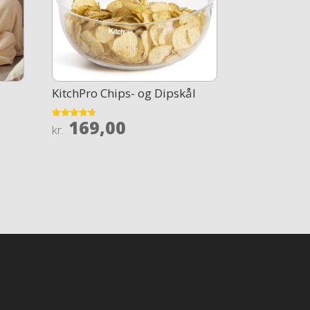
KitchPro Chips- og Dipskål
169,00
Rated
kr.
4.6
out of 5