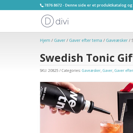
7876 8672 - Denne side er et produktkatalog og
Hjem
/
Gaver
/
Gaver efter tema
/
Gaveæsker
/ 
Swedish Tonic Gi
SKU:
20825
Categories:
Gaveæsker
,
Gaver
,
Gaver efte