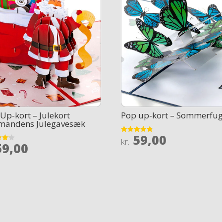
Up-kort – Julekort
Pop up-kort – Sommerfug
emandens Julegavesæk
59,00
Rated
kr.
9,00
4.8
out of 5
 5