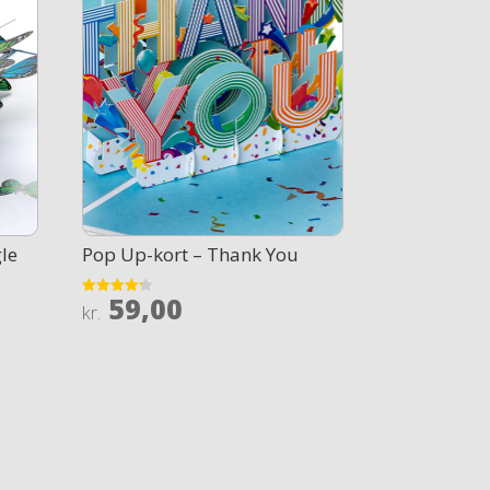
le
Pop Up-kort – Thank You
59,00
Rated
kr.
4.2
out of 5