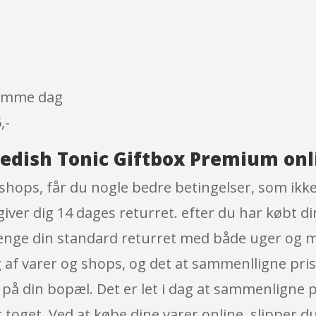
 samme dag
,-
wedish Tonic Giftbox Premium onl
hops, får du nogle bedre betingelser, som ikke e
iver dig 14 dages returret. efter du har købt d
længe din standard returret med både uger og 
g af varer og shops, og det at sammenlligne pris
 på din bopæl. Det er let i dag at sammenligne p
 toget. Ved at købe dine varer online, slipper d