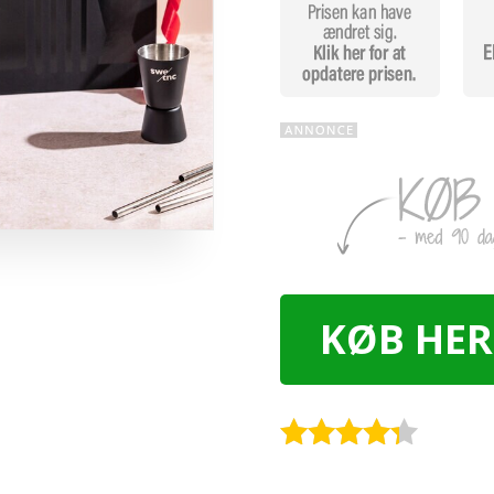
KØB HER
Rated
4.2