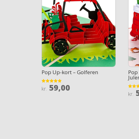
Pop Up-kort – Golferen
Pop 
Jul
59,00
Rated
kr.
5
5
Rated
kr.
out of 5
4.1
out of