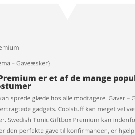
out of 5
based on
customer
ratings
Premium
 tema – Gaveæsker}
 Premium er et af de mange pop
ostumer
an sprede glæde hos alle modtagere. Gaver – 
ertragtede gadgets. Coolstuff kan meget vel væ
er. Swedish Tonic Giftbox Premium kan indenfor
ter den perfekte gave til konfirmanden, er hjæl