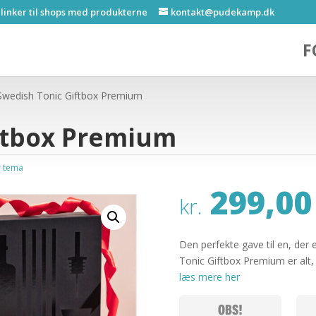
 linker til shops med produkterne
kontakt@pudekamp.dk
F
Swedish Tonic Giftbox Premium
ftbox Premium
r tema
299,00
kr.
Den perfekte gave til en, der
Tonic Giftbox Premium er alt, d
læs mere her