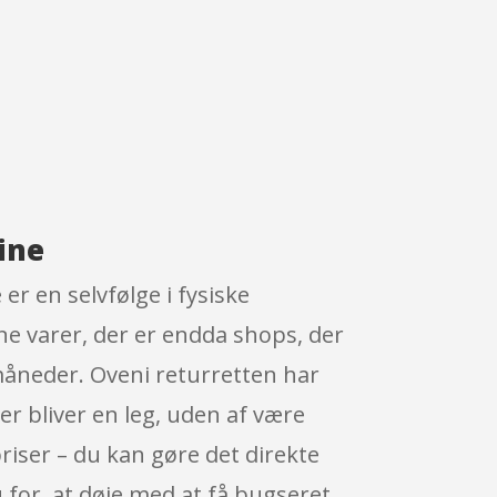
ine
r en selvfølge i fysiske
ine varer, der er endda shops, der
måneder. Oveni returretten har
er bliver en leg, uden af være
riser – du kan gøre det direkte
u for, at døje med at få bugseret