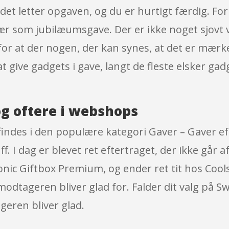
et letter opgaven, og du er hurtigt færdig. For
 som jubilæumsgave. Der er ikke noget sjovt ve
for at der nogen, der kan synes, at det er mærke
 at give gadgets i gave, langt de fleste elsker 
g oftere i webshops
indes i den populære kategori Gaver – Gaver e
f. I dag er blevet ret eftertraget, der ikke går a
nic Giftbox Premium, og ender ret tit hos Cools
modtageren bliver glad for. Falder dit valg på 
eren bliver glad.