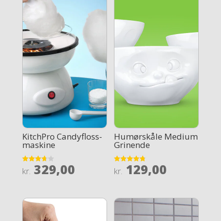
KitchPro Candyfloss-
Humørskåle Medium
maskine
Grinende
329,00
129,00
Rated
Rated
kr.
kr.
3.7
4.8
out of 5
out of 5