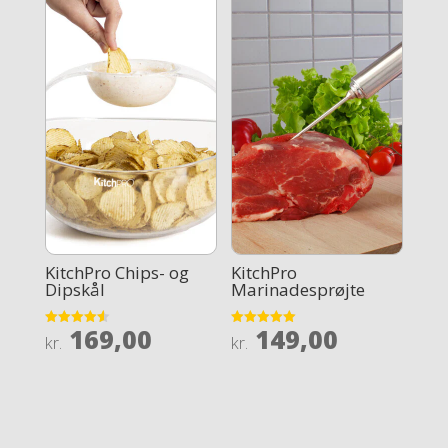
KitchPro Chips- og
KitchPro
Dipskål
Marinadesprøjte
169,00
149,00
Rated
Rated
kr.
kr.
4.6
5
out of 5
out of 5