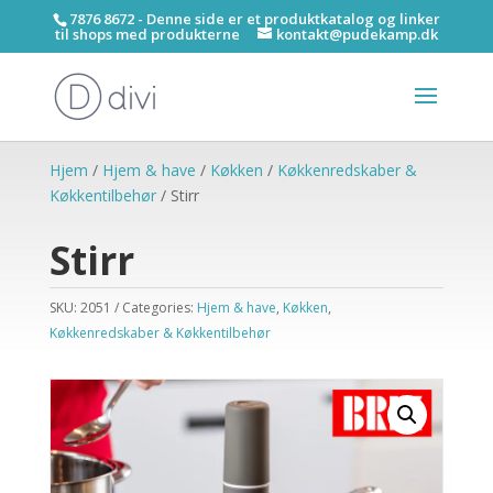
7876 8672 - Denne side er et produktkatalog og linker
til shops med produkterne
kontakt@pudekamp.dk
Hjem
/
Hjem & have
/
Køkken
/
Køkkenredskaber &
Køkkentilbehør
/ Stirr
Stirr
SKU:
2051
Categories:
Hjem & have
,
Køkken
,
Køkkenredskaber & Køkkentilbehør