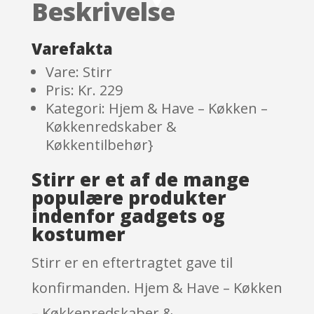
Beskrivelse
on
custome
r
Varefakta
ratings
Vare: Stirr
Pris: Kr. 229
Kategori: Hjem & Have – Køkken –
Køkkenredskaber &
Køkkentilbehør}
Stirr er et af de mange
populære produkter
indenfor gadgets og
kostumer
Stirr er en eftertragtet gave til
konfirmanden. Hjem & Have – Køkken
– Køkkenredskaber &