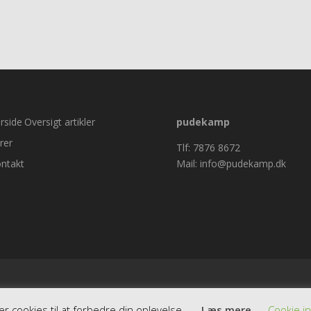
rside
Oversigt artikler
pudekamp
rer
Tlf: 7876 8672
ntakt
Mail: info@pudekamp.dk
cookies til at forbedre din oplevelse.
Læs mere
Cookie in