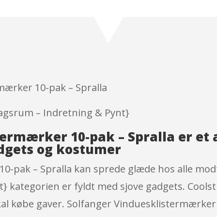
Rated
4.3
out of 5
based on
customer
ratings
mærker 10-pak – Spralla
agsrum – Indretning & Pynt}
termærker 10-pak – Spralla er et
dgets og kostumer
10-pak – Spralla kan sprede glæde hos alle mod
} kategorien er fyldt med sjove gadgets. Cools
al købe gaver. Solfanger Vinduesklistermærker 