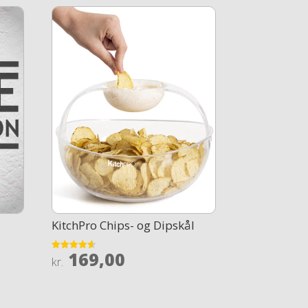
KitchPro Chips- og Dipskål
169,00
Rated
kr.
4.6
out of 5