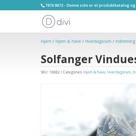
7876 8672 - Denne side er et produktkatalog og
Hjem
/
Hjem & have
/
Hverdagsrum
/
Indretning
Solfanger Vindues
SKU:
18682
Categories:
Hjem & have
,
Hverdagsrum
,
I