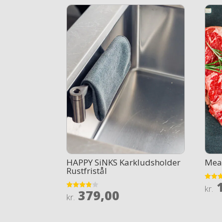
HAPPY SiNKS Karkludsholder
Mea
Rustfristål
1
Rated
kr.
379,00
4.1
Rated
kr.
out of
3.8
out of 5