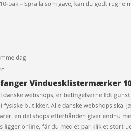
0-pak – Spralla som gave, kan du godt regne med
 samme dag
,-
lfanger Vinduesklistermærker 10-
 danske webshops, er betingelserne lidt gunst
r I fysiske butikker. Alle danske webshops skal 
 varer, en del shops efterhånden giver endnu m
 ligger online, får du med et par klik et stort u