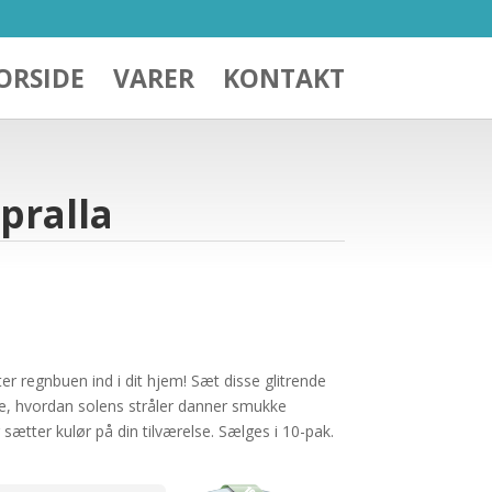
ORSIDE
VARER
KONTAKT
pralla
iter regnbuen ind i dit hjem! Sæt disse glitrende
e, hvordan solens stråler danner smukke
sætter kulør på din tilværelse. Sælges i 10-pak.