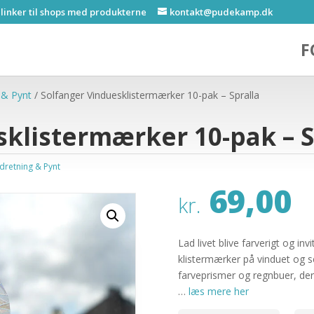
 linker til shops med produkterne
kontakt@pudekamp.dk
F
 & Pynt
/ Solfanger Vinduesklistermærker 10-pak – Spralla
klistermærker 10-pak – S
ndretning & Pynt
69,00
kr.
Lad livet blive farverigt og inv
klistermærker på vinduet og s
farveprismer og regnbuer, der 
…
læs mere her