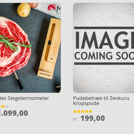
ter Stegetermometer
Pudebetræk til Zenkuru
Kropspude
.099,00
199,00
Rated
kr.
 5
4.9
out of 5