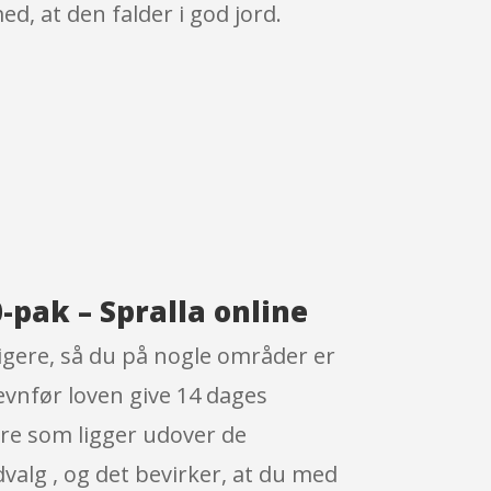
, at den falder i god jord.
pak – Spralla online
igere, så du på nogle områder er
jævnfør loven give 14 dages
ere som ligger udover de
dvalg , og det bevirker, at du med