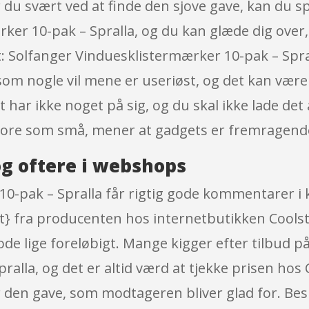
 du svært ved at finde den sjove gave, kan du spi
ker 10-pak – Spralla, og du kan glæde dig over
et: Solfanger Vinduesklistermærker 10-pak – Spral
som nogle vil mene er useriøst, og det kan være d
 har ikke noget på sig, og du skal ikke lade det
store som små, mener at gadgets er fremragend
g oftere i webshops
10-pak – Spralla får rigtig gode kommentarer i
} fra producenten hos internetbutikken Coolstu
mode lige foreløbigt. Mange kigger efter tilbud p
alla, og det er altid værd at tjekke prisen hos
 den gave, som modtageren bliver glad for. Beslu