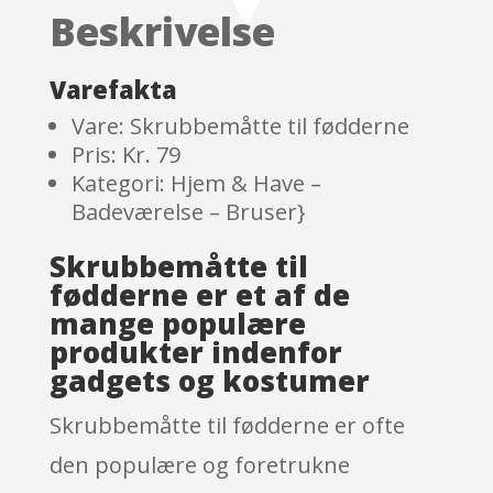
based
Beskrivelse
on
custom
er
Varefakta
ratings
Vare: Skrubbemåtte til fødderne
Pris: Kr. 79
Kategori: Hjem & Have –
Badeværelse – Bruser}
Skrubbemåtte til
fødderne er et af de
mange populære
produkter indenfor
gadgets og kostumer
Skrubbemåtte til fødderne er ofte
den populære og foretrukne