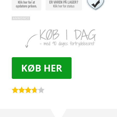
KØB HER
Rated
3.6
out
of 5