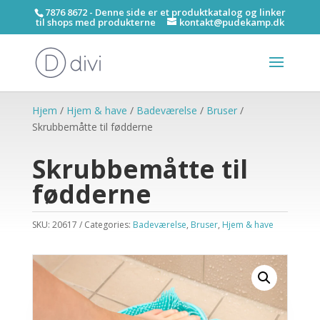
7876 8672 - Denne side er et produktkatalog og linker
til shops med produkterne
kontakt@pudekamp.dk
Hjem
/
Hjem & have
/
Badeværelse
/
Bruser
/
Skrubbemåtte til fødderne
Skrubbemåtte til
fødderne
SKU:
20617
Categories:
Badeværelse
,
Bruser
,
Hjem & have