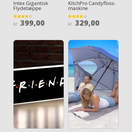
Intex Gigantisk
KitchPro Candyfloss-
Flydetæppe
maskine
399,00
329,00
Rated
Rated
kr.
kr.
4.2
3.7
out of 5
out of 5