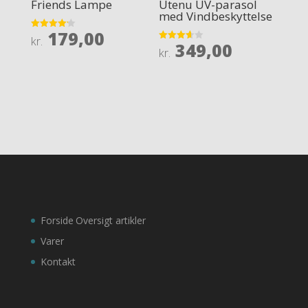
Friends Lampe
Utenu UV-parasol
med Vindbeskyttelse
179,00
Rated
kr.
349,00
4.2
Rated
kr.
out of 5
3.6
out of 5
Forside
Oversigt artikler
Varer
Kontakt