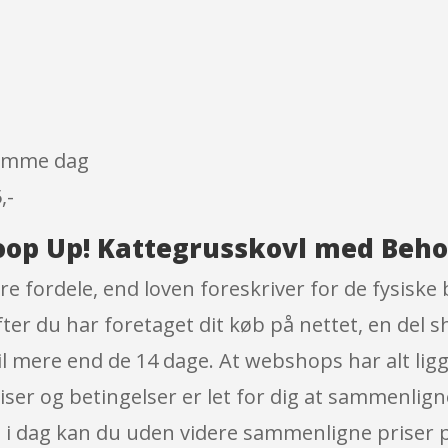
 samme dag
,-
oop Up! Kattegrusskovl med Beho
re fordele, end loven foreskriver for de fysisk
 efter du har foretaget dit køb på nettet, en de
l mere end de 14 dage. At webshops har alt ligge
riser og betingelser er let for dig at sammenlig
 dag kan du uden videre sammenligne priser på