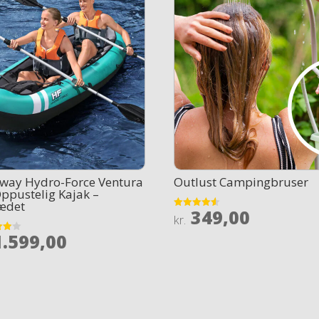
tway Hydro-Force Ventura
Outlust Campingbruser
ppustelig Kajak –
ædet
349,00
Rated
kr.
4.5
out of 5
.599,00
 5