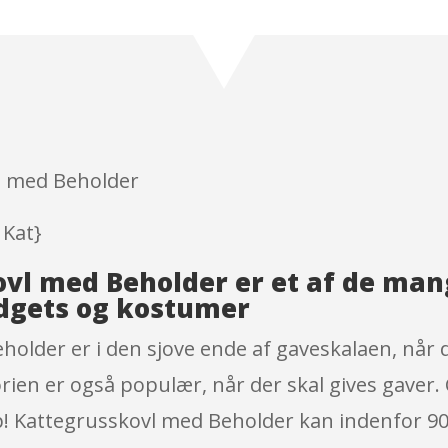
Rated
4.6
out of 5
based on
customer
ratings
l med Beholder
 Kat}
ovl med Beholder er et af de ma
dgets og kostumer
older er i den sjove ende af gaveskalaen, når d
rien er også populær, når der skal gives gaver. 
p! Kattegrusskovl med Beholder kan indenfor 90