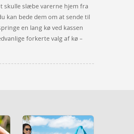
at skulle slæbe varerne hjem fra
r du kan bede dem om at sende til
 springe en lang kø ved kassen
ædvanlige forkerte valg af kø –