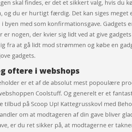
agen skal findes, er det et sikkert valg, hvis du
, og du er hurtigt færdig. Det kan siges meget 
t i byen med som konfirmationsgave. Gadgets er
r er nogen, der kvier sig lidt ved at give gadget
 dig fra at gå lidt mod strømmen og købe en ga
jove gadgets.
g oftere i webshops
holder er et af de absolut mest popoulære prod
webshoppen Coolstuff. Og generelt er et fantast
ange tilbud på Scoop Up! Kattegrusskovl med Be
handler om at modtageren af din gave bliver gla
ve, er du ret sikker på, at modtagerne er takne