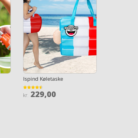
Ispind Køletaske
229,00
Rated
kr.
4.5
out of 5