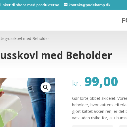
 linker til shops med produkterne
kontakt@pudekamp.dk
F
ttegrusskovl med Beholder
russkovl med Beholder
99,00
kr.
Gør lortejobbet skidelet. Vore
beholder, hvor kattens efterla
gjort kattebakken ren, er det
væk uden risiko for, at uhum