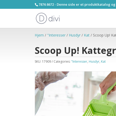
7876 8672 - Denne side er et produktkatalog og
Hjem
/
"Interesser
/
Husdyr
/
Kat
/ Scoop Up! Ka
Scoop Up! Katteg
SKU:
17909
Categories:
"Interesser
,
Husdyr
,
Kat