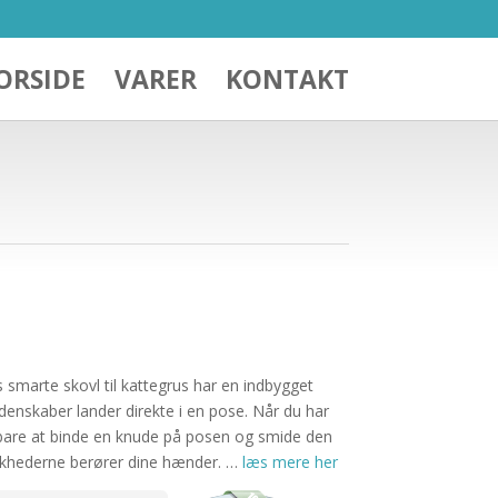
ORSIDE
VARER
KONTAKT
s smarte skovl til kattegrus har en indbygget
denskaber lander direkte i en pose. Når du har
 bare at binde en knude på posen og smide den
skhederne berører dine hænder. …
læs mere her