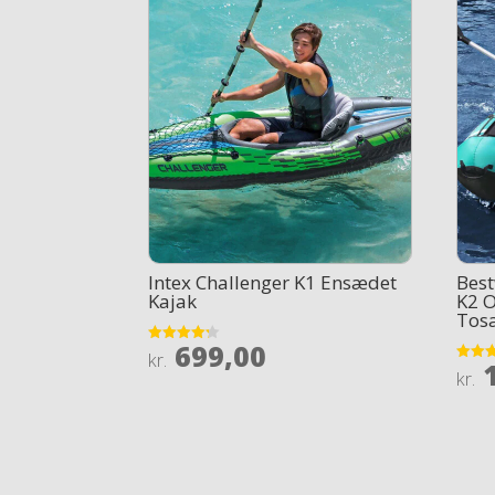
Intex Challenger K1 Ensædet
Bes
Kajak
K2 O
Tos
699,00
Rated
kr.
1
4.2
Rated
kr.
out of 5
3.9
out of