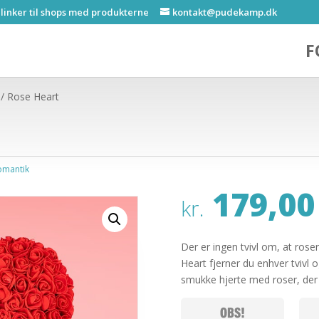
 linker til shops med produkterne
kontakt@pudekamp.dk
F
/ Rose Heart
omantik
179,00
kr.
Der er ingen tvivl om, at rose
Heart fjerner du enhver tvivl o
smukke hjerte med roser, der 