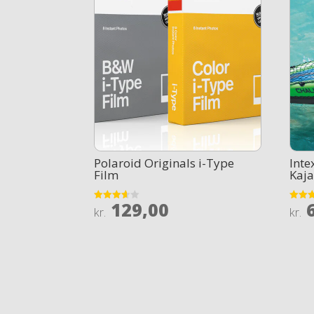
Polaroid Originals i-Type
Inte
Film
Kaj
129,00
6
Rated
Rated
kr.
kr.
3.6
4.2
out of 5
out of