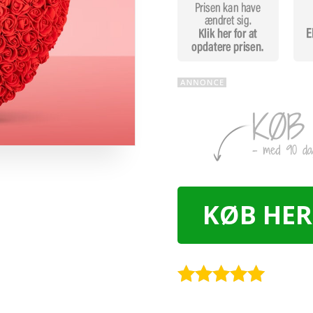
KØB HER
Rated
5
out