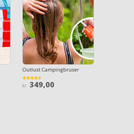
Outlust Campingbruser
349,00
Rated
kr.
4.5
out of 5