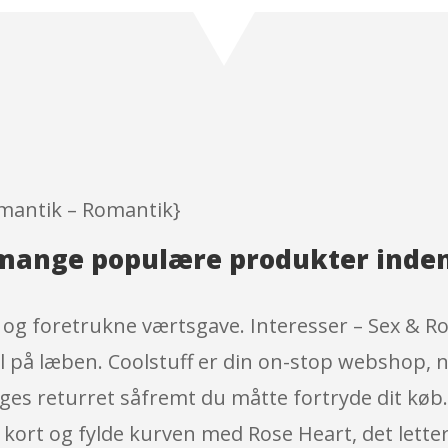
of 5 based
on
customer
ratings
omantik – Romantik}
e mange populære produkter inde
 og foretrukne værtsgave. Interesser – Sex & R
mil på læben. Coolstuff er din on-stop webshop,
ages returret såfremt du måtte fortryde dit køb.
re kort og fylde kurven med Rose Heart, det lett