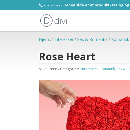
7876 8672 - Denne side er et produktkatalog og
Hjem
/
"Interesser
/
Sex & Romantik
/
Romantik
Rose Heart
SKU:
17686
Categories:
"Interesser
,
Romantik
,
Sex & R