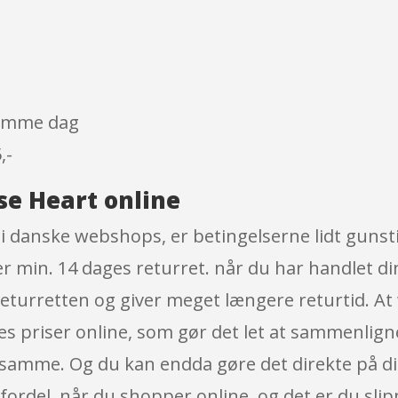
 samme dag
,-
se Heart online
 danske webshops, er betingelserne lidt gunsti
rer min. 14 dages returret. når du har handlet 
returretten og giver meget længere returtid. At
eres priser online, som gør det let at sammenlig
 samme. Og du kan endda gøre det direkte på di
fordel, når du shopper online, og det er du slipp