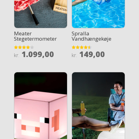
Meater
Spralla
Stegetermometer
Vandhængekøje
1.099,00
149,00
Rated
Rated
kr.
kr.
4.1
4.5
out of 5
out of 5