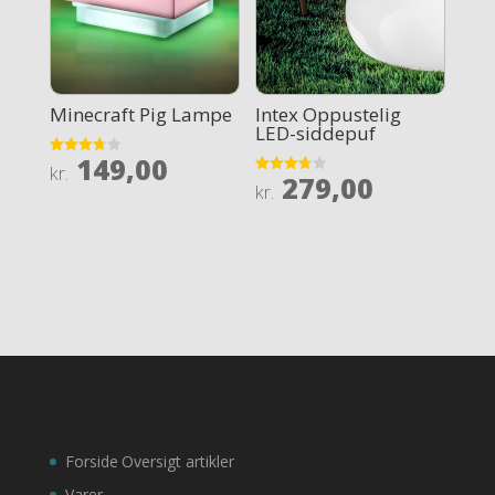
Minecraft Pig Lampe
Intex Oppustelig
LED-siddepuf
149,00
Rated
kr.
279,00
3.7
Rated
kr.
out of 5
3.7
out of 5
Forside
Oversigt artikler
Varer