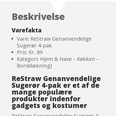
based on
customer
Beskrivelse
ratings
Varefakta
Vare: ReStraw Genanvendelige
Sugerør 4-pak
Pris: Kr. 89
Kategori: Hjem & Have – Køkken –
Borddækning}
ReStraw Genanvendelige
Sugerør 4-pak er et af de
mange populære
produkter indenfor
gadgets og kostumer
ReStraw Genanvendelige Sugerør 4-