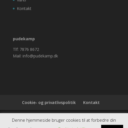
Kontakt
pudekamp
Tlf: 7876 8672
Mail: info@pudekamp.dk
Cookie- og privatlivspolitik
Kontakt
Denne hjemmeside samler et bredt udvalg af
Denne hjemmeside bruger cookies til at forbedre din
spændende varer. Siden er et affiiliatesite, og nogle