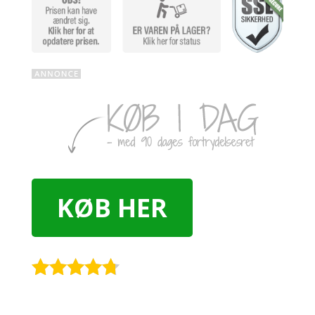
KØB HER
Rated
4.6
out of 5