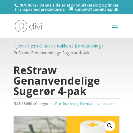
7876 8672 - Denne side er et produktkatalog og linker
til shops med produkterne
kontakt@pudekamp.dk
Hjem
/
Hjem & have
/
Køkken
/
Borddækning
/
ReStraw Genanvendelige Sugerør 4-pak
ReStraw
Genanvendelige
Sugerør 4-pak
SKU:
18668
Categories:
Borddækning
,
Hjem & have
,
Køkken