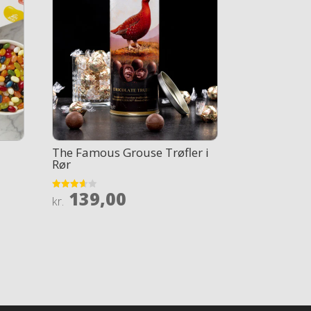
The Famous Grouse Trøfler i
Rør
139,00
Rated
kr.
3.6
out of 5