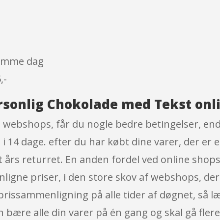
 samme dag
,-
rsonlig Chokolade med Tekst onl
 webshops, får du nogle bedre betingelser, end 
i 14 dage. efter du har købt dine varer, der er 
års returret. En anden fordel ved online shops e
ligne priser, i den store skov af webshops, der 
prissammenligning på alle tider af døgnet, så l
n bære alle din varer på én gang og skal gå flere