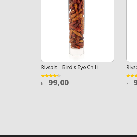
Rivsalt – Bird's Eye Chili
Rivs
99,00
9
Rated
Rated
kr.
kr.
4.2
4.7
out of 5
out of