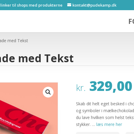
 linker til shops med produkterne
kontakt@pudekamp.dk
F
lade med Tekst
ade med Tekst
329,00
kr.
Skab dit helt eget besked i c
og symboler i mælkechokolade
du lave hvilken som helst tekst
stykker. …
læs mere her