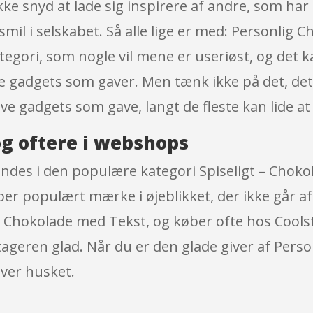
ikke snyd at lade sig inspirere af andre, som h
smil i selskabet. Så alle lige er med: Personlig
egori, som nogle vil mene er useriøst, og det k
e gadgets som gaver. Men tænk ikke på det, det 
ive gadgets som gave, langt de fleste kan lide at
g oftere i webshops
ndes i den populære kategori Spiseligt – Chok
uper populært mærke i øjeblikket, der ikke går a
ig Chokolade med Tekst, og køber ofte hos Coolst
tageren glad. Når du er den glade giver af Pers
iver husket.