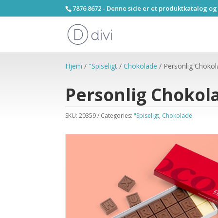
7876 8672 - Denne side er et produktkatalog og
Hjem
/
"Spiseligt
/
Chokolade
/ Personlig Choko
Personlig Chokol
SKU:
20359
Categories:
"Spiseligt
,
Chokolade