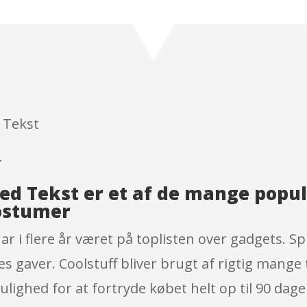
Rated
4.8
out of 5
based on
customer
ratings
 Tekst
}
ed Tekst er et af de mange popu
ostumer
 i flere år været på toplisten over gadgets. Sp
s gaver. Coolstuff bliver brugt af rigtig mange t
ighed for at fortryde købet helt op til 90 dage 