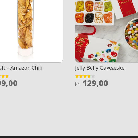
alt – Amazon Chili
Jelly Belly Gaveæske
9,00
129,00
Rated
kr.
3.7
 5
out of 5