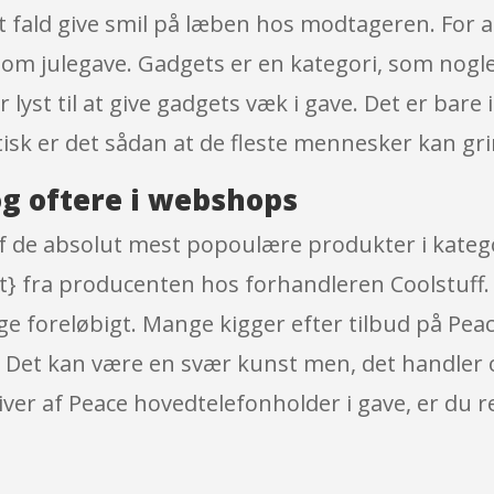
rt fald give smil på læben hos modtageren. For a
m julegave. Gadgets er en kategori, som nogle 
r lyst til at give gadgets væk i gave. Det er bare
ktisk er det sådan at de fleste mennesker kan gr
g oftere i webshops
af de absolut mest popoulære produkter i kate
} fra producenten hos forhandleren Coolstuff
ige foreløbigt. Mange kigger efter tilbud på P
. Det kan være en svær kunst men, det handler
iver af Peace hovedtelefonholder i gave, er du ret