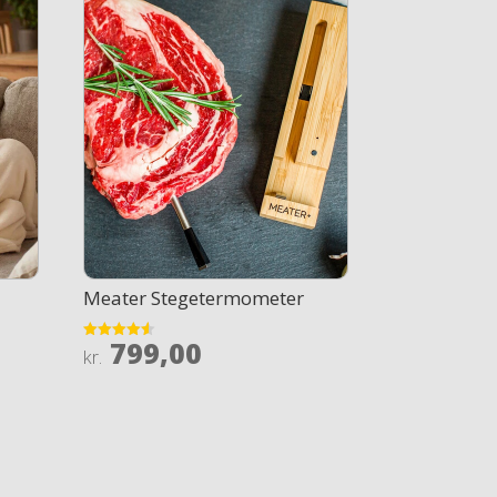
Meater Stegetermometer
799,00
Rated
kr.
4.5
out of 5