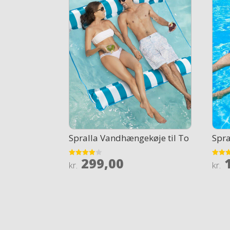
Spralla Vandhængekøje til To
Spr
299,00
1
Rated
Rated
kr.
kr.
3.9
4.5
out of 5
out of