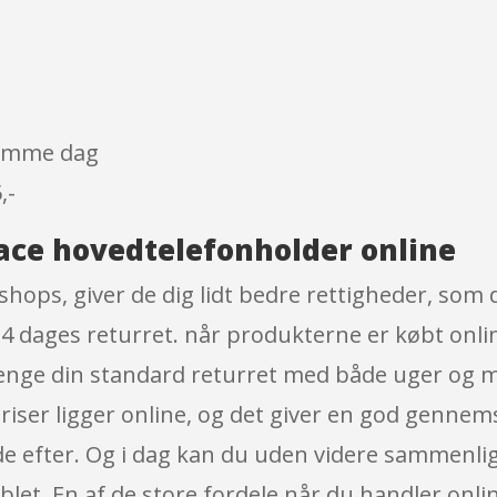
 samme dag
,-
ace hovedtelefonholder online
hops, giver de dig lidt bedre rettigheder, som d
14 dages returret. når produkterne er købt onli
længe din standard returret med både uger og 
priser ligger online, og det giver en god gennem
de efter. Og i dag kan du uden videre sammenli
et. En af de store fordele når du handler online