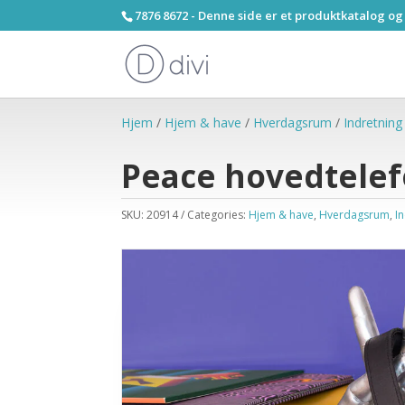
7876 8672 - Denne side er et produktkatalog og
Hjem
/
Hjem & have
/
Hverdagsrum
/
Indretning
Peace hovedtele
SKU:
20914
Categories:
Hjem & have
,
Hverdagsrum
,
I