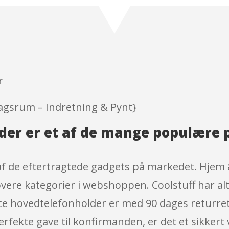
out of 5
based
on
custome
r
ratings
r
agsrum – Indretning & Pynt}
der er et af de mange populære 
af de eftertragtede gadgets på markedet. Hjem
jovere kategorier i webshoppen. Coolstuff har a
eace hovedtelefonholder er med 90 dages returret
erfekte gave til konfirmanden, er det et sikkert