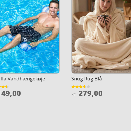
alla Vandhængekøje
Snug Rug Blå
49,00
279,00
Rated
kr.
3.7
 5
out of 5