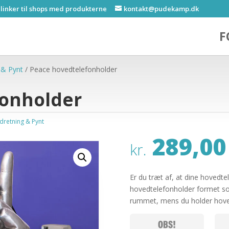
 linker til shops med produkterne
kontakt@pudekamp.dk
F
 & Pynt
/ Peace hovedtelefonholder
fonholder
ndretning & Pynt
289,00
kr.
Er du træt af, at dine hovedt
hovedtelefonholder formet som 
rummet, mens du holder hove