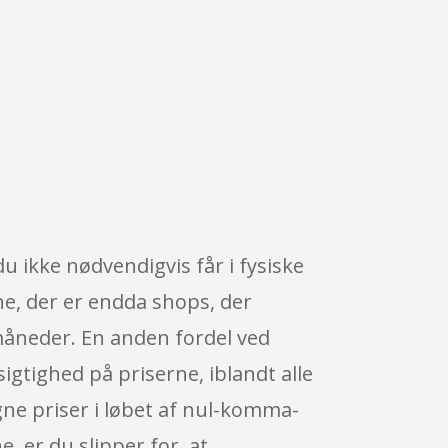
u ikke nødvendigvis får i fysiske
ne, der er endda shops, der
måneder. En anden fordel ved
sigtighed på priserne, iblandt alle
gne priser i løbet af nul-komma-
, er du slipper for, at