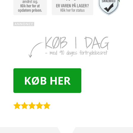
KØB HER
Rated
5
out
of 5 based
on