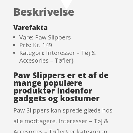
customer
Beskrivelse
ratings
Varefakta
Vare: Paw Slippers
Pris: Kr. 149
Kategori: Interesser – Tøj &
Accesories – Tøfler}
Paw Slippers er et af de
mange populære
produkter indenfor
gadgets og kostumer
Paw Slippers kan sprede glæde hos
alle modtagere. Interesser – Tøj &
Accesories – Tøfler} er kategorien