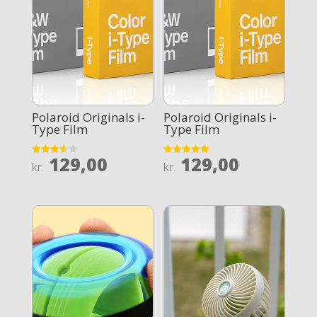
Polaroid Originals i-
Polaroid Originals i-
Type Film
Type Film
129,00
129,00
Rated
Rated
kr.
kr.
3.6
4.9
out of 5
out of 5