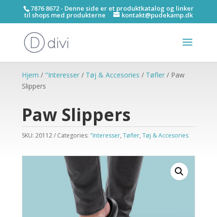
7876 8672 - Denne side er et produktkatalog og linker
til shops med produkterne
kontakt@pudekamp.dk
Hjem
/
"Interesser
/
Tøj & Accesories
/
Tøfler
/ Paw
Slippers
Paw Slippers
SKU:
20112
Categories:
"Interesser
,
Tøfler
,
Tøj & Accesories