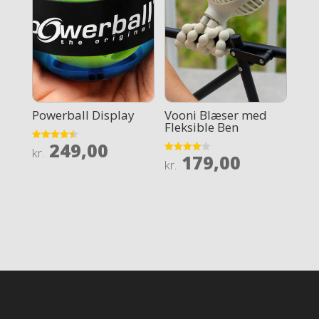
Powerball Display
Vooni Blæser med
Fleksible Ben
249,00
Rated
kr.
179,00
4.5
Rated
kr.
out of 5
4.1
out of 5