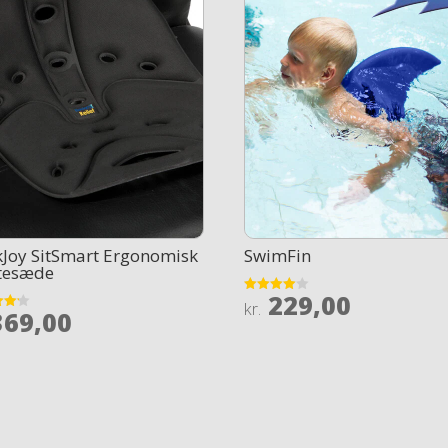
Joy SitSmart Ergonomisk
SwimFin
ttesæde
229,00
Rated
kr.
69,00
4
out of 5
 5