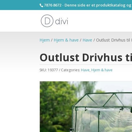
7876 8672 - Denne side er et produktkatalog og
Hjem
/
Hjem & have
/
Have
/ Outlust Drivhus ti
Outlust Drivhus t
SKU:
19377
Categories:
Have
,
Hjem & have