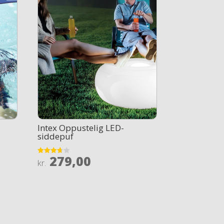
Intex Oppustelig LED-
siddepuf
279,00
Rated
kr.
3.7
out of 5