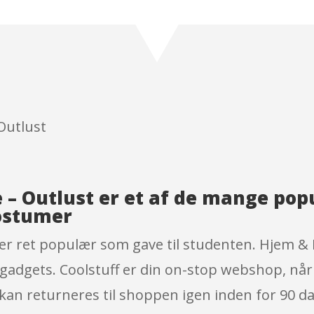
Rated
3.8
out
of 5
based
on
custome
r
ratings
 Outlust
 – Outlust er et af de mange po
ostumer
 er ret populær som gave til studenten. Hjem &
gadgets. Coolstuff er din on-stop webshop, når
kan returneres til shoppen igen inden for 90 dag