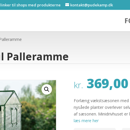
 linker til shops med produkterne
kontakt@pudekamp.dk
F
l Palleramme
il Palleramme
369,00
kr.
Forlæng vækstsæsonen med et d
nysåede planter overlever sel
af sæsonen. Minidrivhuset er 
læs mere her