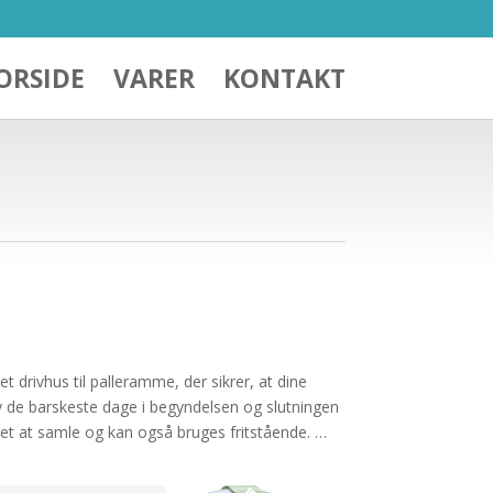
ORSIDE
VARER
KONTAKT
rivhus til palleramme, der sikrer, at dine
v de barskeste dage i begyndelsen og slutningen
let at samle og kan også bruges fritstående. …