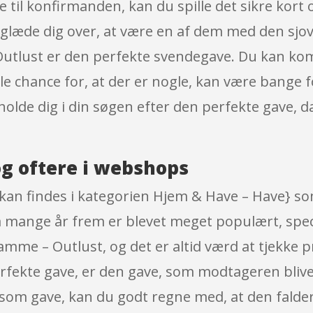
e til konfirmanden, kan du spille det sikre kort
glæde dig over, at være en af dem med den sjov
 Outlust er den perfekte svendegave. Du kan kom
ille chance for, at der er nogle, kan være bange
afholde dig i din søgen efter den perfekte gav
g oftere i webshops
kan findes i kategorien Hjem & Have – Have} som
så mange år frem er blevet meget populært, spec
ramme – Outlust, og det er altid værd at tjekke
fekte gave, er den gave, som modtageren bliver 
som gave, kan du godt regne med, at den falder 