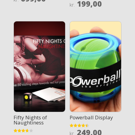
199,00
4.2
Rated
kr.
out of 5
3.9
out of 5
Fifty Nights of
Powerball Display
Naughtiness
249,00
Rated
kr.
4.5