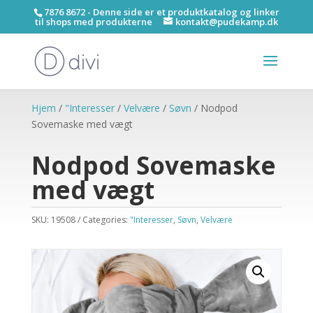
7876 8672 - Denne side er et produktkatalog og linker
til shops med produkterne
kontakt@pudekamp.dk
Hjem
/
"Interesser
/
Velvære
/
Søvn
/ Nodpod
Sovemaske med vægt
Nodpod Sovemaske
med vægt
SKU:
19508
Categories:
"Interesser
,
Søvn
,
Velvære