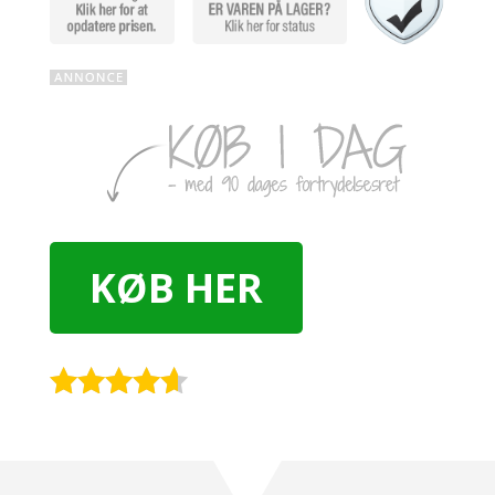
KØB HER
Rated
4.5
out of 5
based on