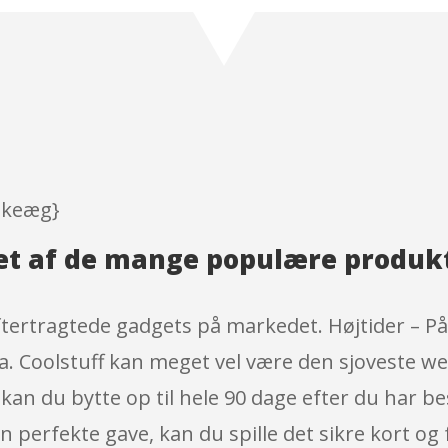
3.6
out
of 5
based
on
custom
er
ratings
åskeæg}
et af de mange populære produk
ftertragtede gadgets på markedet. Højtider – P
ra. Coolstuff kan meget vel være den sjoveste w
an du bytte op til hele 90 dage efter du har b
n perfekte gave, kan du spille det sikre kort o