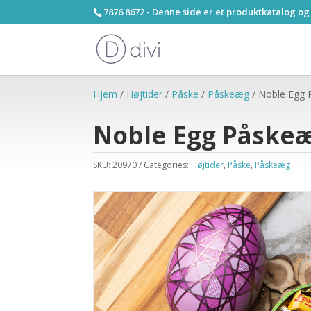
7876 8672 - Denne side er et produktkatalog og
Hjem
/
Højtider
/
Påske
/
Påskeæg
/ Noble Egg
Noble Egg Påske
SKU:
20970
Categories:
Højtider
,
Påske
,
Påskeæg