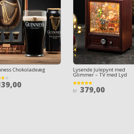
nness Chokoladeæg
Lysende Julepynt med
Glimmer – TV med Lyd
39,00
379,00
Rated
kr.
 5
4.9
out of 5