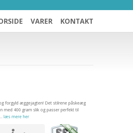
ORSIDE
VARER
KONTAKT
og forgyld æggejagten! Det stilrene påskeæg
n med 400 gram slik og passer perfekt til
 …
læs mere her