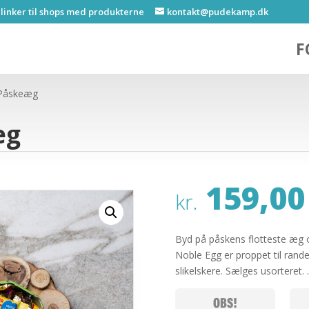
 linker til shops med produkterne
kontakt@pudekamp.dk
F
 Påskeæg
æg
159,00
kr.
Byd på påskens flotteste æg 
Noble Egg er proppet til rande
slikelskere. Sælges usorteret.