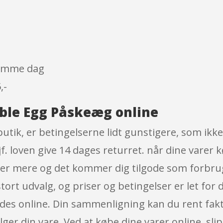
 samme dag
,-
oble Egg Påskeæg online
tik, er betingelserne lidt gunstigere, som ikke
. loven give 14 dages returret. når dine varer k
er mere og det kommer dig tilgode som forbruge
tort udvalg, og priser og betingelser er let for
des online. Din sammenligning kan du rent fakti
lger din vare. Ved at købe dine varer online, sl