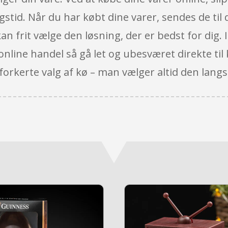
stid. Når du har købt dine varer, sendes de til d
kan frit vælge den løsning, der er bedst for dig. 
d online handel så gå let og ubesværet direkte ti
 forkerte valg af kø – man vælger altid den lang