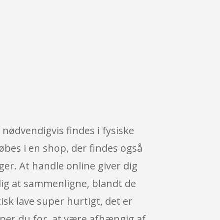
 nødvendigvis findes i fysiske
øbes i en shop, der findes også
r. At handle online giver dig
 dig at sammenligne, blandt de
sk lave super hurtigt, det er
ipper du for, at være afhængig af