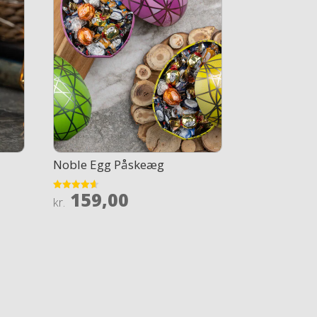
Noble Egg Påskeæg
159,00
Rated
kr.
4.6
out of 5