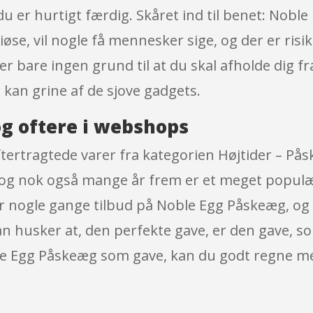
u er hurtigt færdig. Skåret ind til benet: Nobl
øse, vil nogle få mennesker sige, og der er risi
er bare ingen grund til at du skal afholde dig fra
 kan grine af de sjove gadgets.
g oftere i webshops
tertragtede varer fra kategorien Højtider – Pås
– og nok også mange år frem er et meget populær
r nogle gange tilbud på Noble Egg Påskeæg, og d
man husker at, den perfekte gave, er den gave, 
le Egg Påskeæg som gave, kan du godt regne med