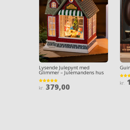
Lysende Julepynt med
Gui
Glimmer – Julemandens hus
1
Rated
kr.
379,00
3.7
Rated
kr.
out of
5
out of 5