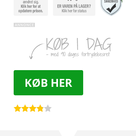
KØB HER
Rated
3.7
out
of 5