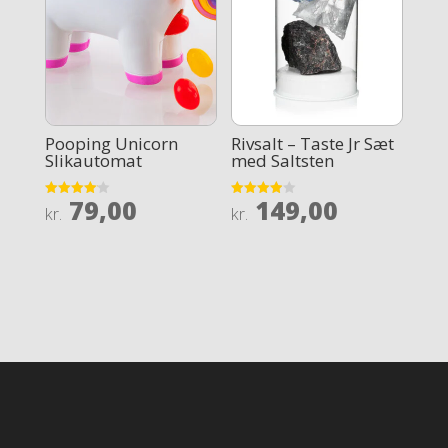
Pooping Unicorn
Rivsalt – Taste Jr Sæt
Slikautomat
med Saltsten
79,00
149,00
Rated
Rated
kr.
kr.
4.1
3.9
out of 5
out of 5