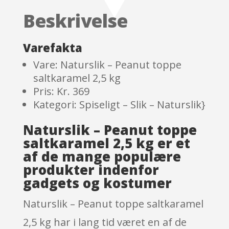
based
Beskrivelse
on
custom
er
Varefakta
ratings
Vare: Naturslik – Peanut toppe
saltkaramel 2,5 kg
Pris: Kr. 369
Kategori: Spiseligt – Slik – Naturslik}
Naturslik – Peanut toppe
saltkaramel 2,5 kg er et
af de mange populære
produkter indenfor
gadgets og kostumer
Naturslik – Peanut toppe saltkaramel
2,5 kg har i lang tid været en af de