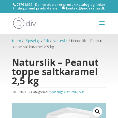
7876 8672 - Denne side er et produktkatalog og linker
til shops med produkterne
kontakt@pudekamp.dk
Hjem
/
"Spiseligt
/
Slik
/
Naturslik
/ Naturslik – Peanut
toppe saltkaramel 2,5 kg
Naturslik – Peanut
toppe saltkaramel
2,5 kg
SKU:
20715
Categories:
"Spiseligt
,
Naturslik
,
Slik