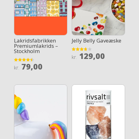
Lakridsfabrikken
Jelly Belly Gaveæske
Premiumlakrids –
Stockholm
129,00
Rated
kr.
3.7
out of 5
79,00
Rated
kr.
4.5
out of 5