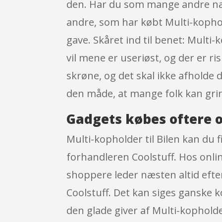
den. Har du som mange andre næst
andre, som har købt Multi-kophol
gave. Skåret ind til benet: Multi
vil mene er useriøst, og der er r
skrøne, og det skal ikke afholde 
den måde, at mange folk kan grin
Gadgets købes oftere o
Multi-kopholder til Bilen kan du f
forhandleren Coolstuff. Hos onli
shoppere leder næsten altid efter
Coolstuff. Det kan siges ganske k
den glade giver af Multi-kopholde