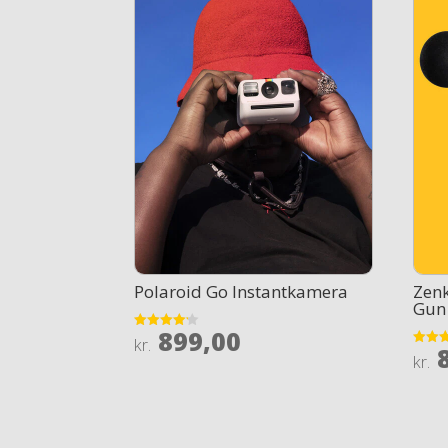
Polaroid Go Instantkamera
Zen
Gun
899,00
Rated
kr.
8
4.1
Rated
kr.
out of 5
3.9
out of