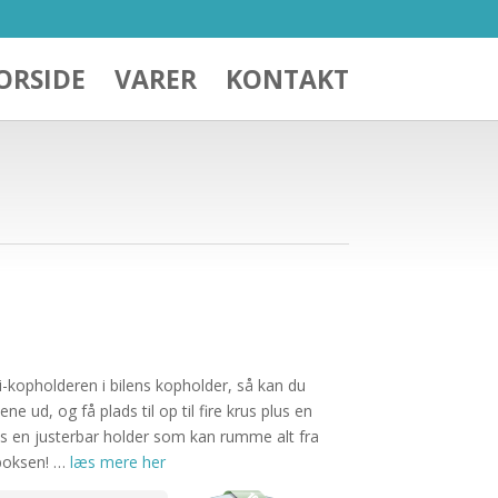
ORSIDE
VARER
KONTAKT
ti-kopholderen i bilens kopholder, så kan du
ne ud, og få plads til op til fire krus plus en
s en justerbar holder som kan rumme alt fra
-boksen! …
læs mere her