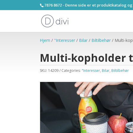
7876 8672 - Denne side er et produktkatalog og
Hjem
/
"Interesser
/
Bilar
/
Biltilbehør
/ Multi-koph
Multi-kopholder t
SKU:
14209
Categories:
"Interesser
,
Bilar
,
Biltilbehør