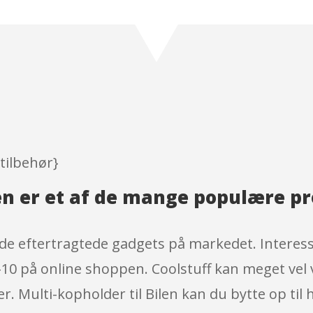
Rated
4.8
out of 5
based on
customer
ratings
ltilbehør}
len er et af de mange populære p
 de eftertragtede gadgets på markedet. Interesse
-10 på online shoppen. Coolstuff kan meget vel
. Multi-kopholder til Bilen kan du bytte op til h