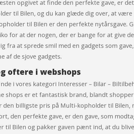
en opgivet at finde den perfekte gave, er det i
der til Bilen, og du kan glæde dig over, at vær
-kopholder til Bilen er den perfekte nytårsgave.
isiko for at der nogen, der er bange for at give
dig fra at sprede smil med en gadgets som gave,
e af de sjove gadgets.
g oftere i webshops
inde i vores kategori Interesser – Bilar – Biltil
ne shops er et fantastisk brand, blandt shopper
 den billigste pris på Multi-kopholder til Bile
ort, den perfekte gave, er den gave, som modtag
r til Bilen og pakker gaven pænt ind, at du bliv