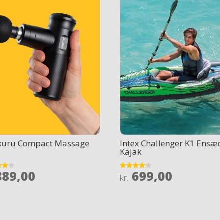
kuru Compact Massage
Intex Challenger K1 Ensæ
Kajak
89,00
699,00
Rated
kr.
4.2
 5
out of 5