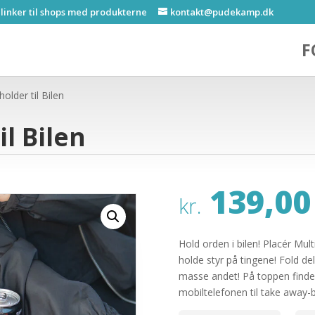
 linker til shops med produkterne
kontakt@pudekamp.dk
F
older til Bilen
il Bilen
139,00
kr.
Hold orden i bilen! Placér Mul
holde styr på tingene! Fold dele
masse andet! På toppen finde
mobiltelefonen til take away