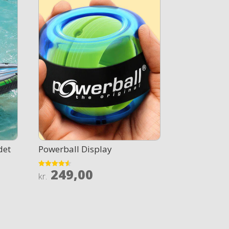
det
Powerball Display
249,00
Rated
kr.
4.5
out of 5