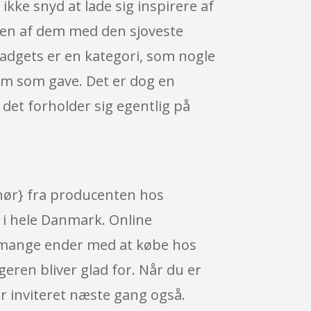
kke snyd at lade sig inspirere af
e en af dem med den sjoveste
 Gadgets er en kategori, som nogle
 dem som gave. Det er dog en
 det forholder sig egentlig på
behør} fra producenten hos
 i hele Danmark. Online
n, mange ender med at købe hos
eren bliver glad for. Når du er
er inviteret næste gang også.