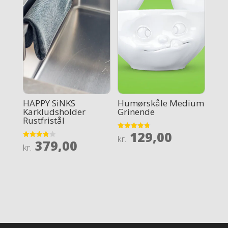
HAPPY SiNKS
Humørskåle Medium
Karkludsholder
Grinende
Rustfristål
129,00
Rated
kr.
379,00
4.8
Rated
kr.
out of 5
3.8
out of 5