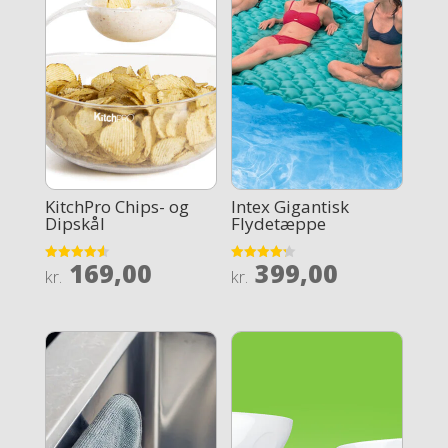
KitchPro Chips- og
Intex Gigantisk
Dipskål
Flydetæppe
169,00
399,00
Rated
Rated
kr.
kr.
4.6
4.2
out of 5
out of 5