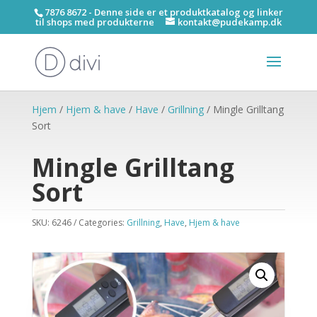
7876 8672 - Denne side er et produktkatalog og linker
til shops med produkterne
kontakt@pudekamp.dk
Hjem
/
Hjem & have
/
Have
/
Grillning
/ Mingle Grilltang
Sort
Mingle Grilltang
Sort
SKU:
6246
Categories:
Grillning
,
Have
,
Hjem & have