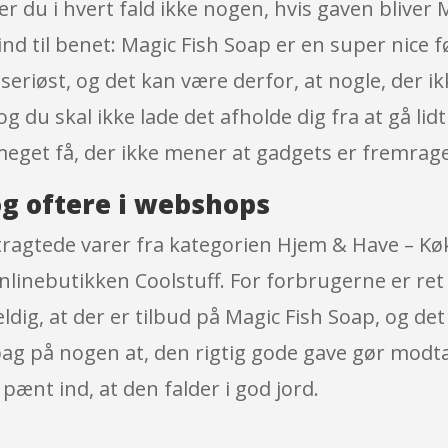
fer du i hvert fald ikke nogen, hvis gaven bliver
 ind til benet: Magic Fish Soap er en super nice
eriøst, og det kan være derfor, at nogle, der ikk
, og du skal ikke lade det afholde dig fra at gå
meget få, der ikke mener at gadgets er fremrag
g oftere i webshops
ertragtede varer fra kategorien Hjem & Have – 
nlinebutikken Coolstuff. For forbrugerne er ret
g, at der er tilbud på Magic Fish Soap, og det 
ag på nogen at, den rigtig gode gave gør modtag
ænt ind, at den falder i god jord.