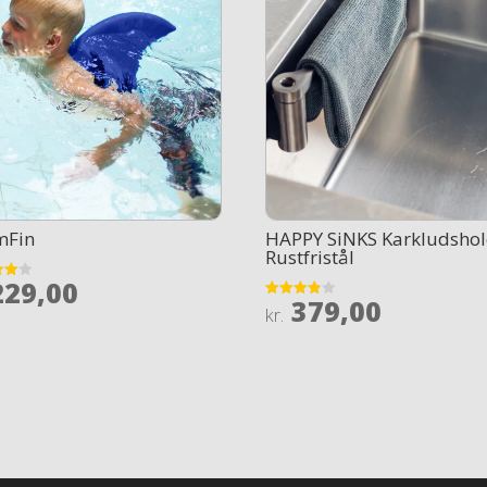
mFin
HAPPY SiNKS Karkludshol
Rustfristål
29,00
379,00
Rated
kr.
 5
3.8
out of 5