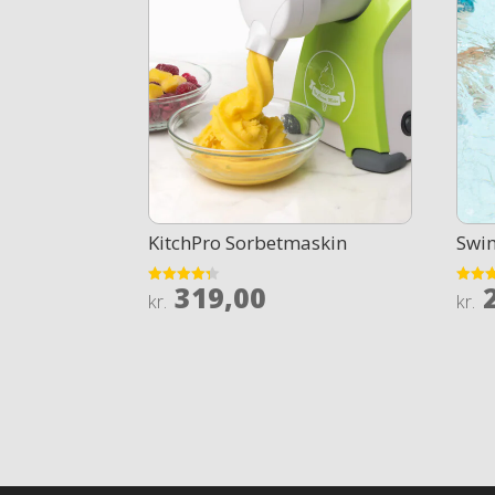
KitchPro Sorbetmaskin
Swi
319,00
2
Rated
Rated
kr.
kr.
4.3
4
out of 5
out of