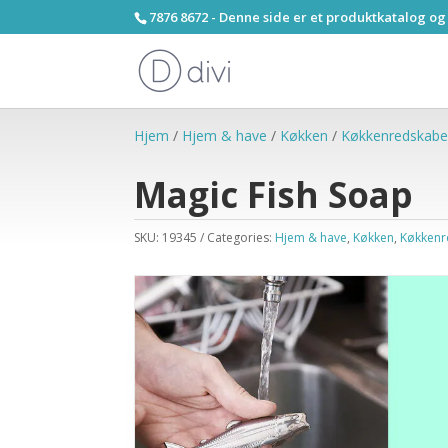
7876 8672 - Denne side er et produktkatalog og
Hjem
/
Hjem & have
/
Køkken
/
Køkkenredskabe
Magic Fish Soap
SKU:
19345
Categories:
Hjem & have
,
Køkken
,
Køkkenr