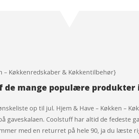
Rated
4.9
out of 5
based on
customer
ratings
n – Køkkenredskaber & Køkkentilbehør}
 af de mange populære produkter 
nskeliste op til jul. Hjem & Have – Køkken – K
å gaveskalaen. Coolstuff har altid de fedeste ga
mmer med en returret på hele 90, ja du læste r