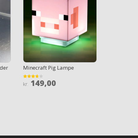
der
Minecraft Pig Lampe
149,00
Rated
kr.
3.7
out of 5