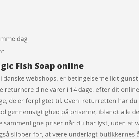
 samme dag
,-
gic Fish Soap online
 danske webshops, er betingelserne lidt gunsti
e returnere dine varer i 14 dage. efter dit onlin
, de er forpligtet til. Oveni returretten har du 
god gennemsigtighed på priserne, iblandt alle d
re sammenligne priser når du har lyst, uden at 
også slipper for, at være underlagt butikkerne