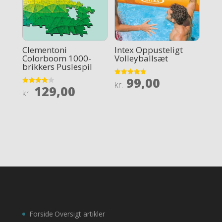
Clementoni
Intex Oppusteligt
Colorboom 1000-
Volleyballsæt
brikkers Puslespil
99,00
Rated
kr.
129,00
4.7
Rated
kr.
out of 5
4
out of 5
Forside
Oversigt artikler