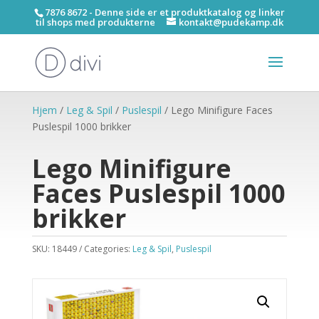
7876 8672 - Denne side er et produktkatalog og linker
til shops med produkterne
kontakt@pudekamp.dk
Hjem
/
Leg & Spil
/
Puslespil
/ Lego Minifigure Faces
Puslespil 1000 brikker
Lego Minifigure
Faces Puslespil 1000
brikker
SKU:
18449
Categories:
Leg & Spil
,
Puslespil