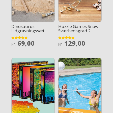
Dinosaurus
Huzzle Games Snow –
Udgravningssæt
Sværhedsgrad 2
69,00
129,00
Rated
Rated
kr.
kr.
4.7
4.8
out of 5
out of 5