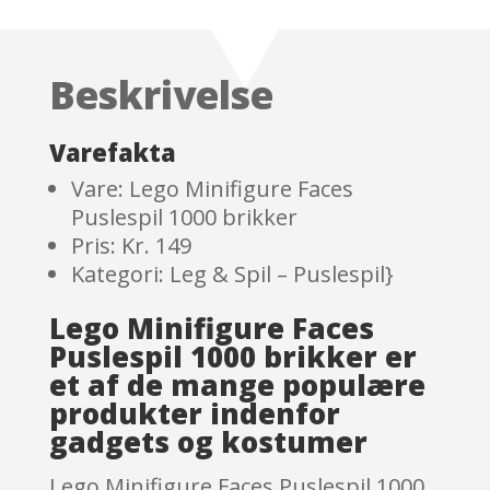
3.7
out
of 5
based
Beskrivelse
on
custom
er
Varefakta
ratings
Vare: Lego Minifigure Faces
Puslespil 1000 brikker
Pris: Kr. 149
Kategori: Leg & Spil – Puslespil}
Lego Minifigure Faces
Puslespil 1000 brikker er
et af de mange populære
produkter indenfor
gadgets og kostumer
Lego Minifigure Faces Puslespil 1000