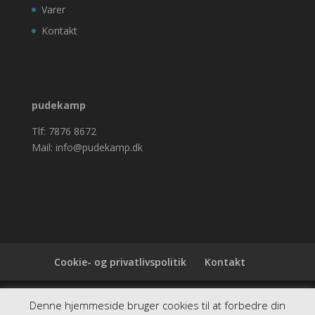
Varer
Kontakt
pudekamp
Tlf: 7876 8672
Mail: info@pudekamp.dk
Cookie- og privatlivspolitik
Kontakt
Denne hjemmeside samler et bredt udvalg af
Denne hjemmeside bruger cookies til at forbedre din