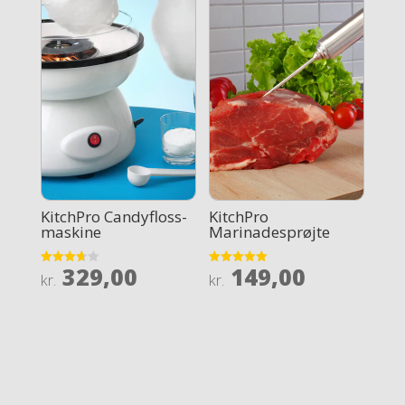
KitchPro Candyfloss-
KitchPro
maskine
Marinadesprøjte
329,00
149,00
Rated
Rated
kr.
kr.
3.7
5
out of 5
out of 5