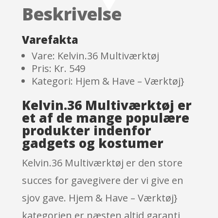
on
Beskrivelse
custome
r
ratings
Varefakta
Vare: Kelvin.36 Multiværktøj
Pris: Kr. 549
Kategori: Hjem & Have – Værktøj}
Kelvin.36 Multiværktøj er
et af de mange populære
produkter indenfor
gadgets og kostumer
Kelvin.36 Multiværktøj er den store
succes for gavegivere der vi give en
sjov gave. Hjem & Have – Værktøj}
kategorien er næsten altid garanti