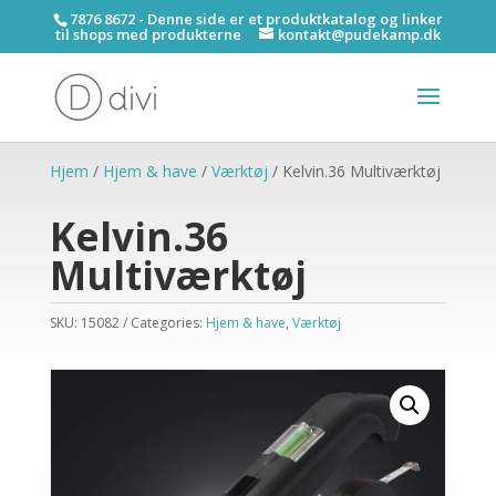
7876 8672 - Denne side er et produktkatalog og linker
til shops med produkterne
kontakt@pudekamp.dk
Hjem
/
Hjem & have
/
Værktøj
/ Kelvin.36 Multiværktøj
Kelvin.36
Multiværktøj
SKU:
15082
Categories:
Hjem & have
,
Værktøj