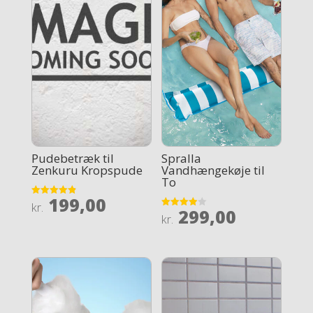
Pudebetræk til
Spralla
Zenkuru Kropspude
Vandhængekøje til
To
199,00
Rated
kr.
299,00
4.9
Rated
kr.
out of 5
3.9
out of 5