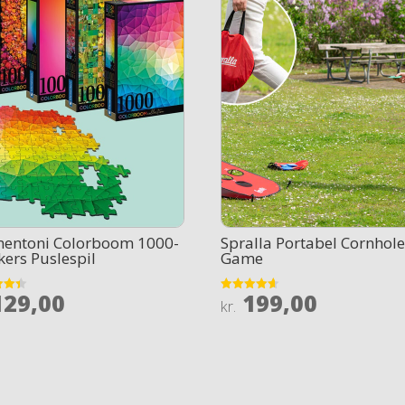
mentoni Colorboom 1000-
Spralla Portabel Cornhol
kers Puslespil
Game
29,00
199,00
Rated
kr.
4.6
 5
out of 5