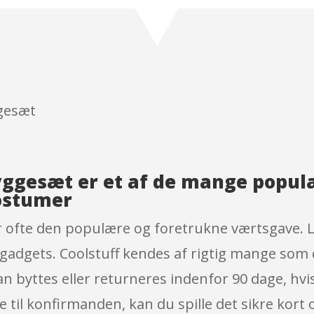
3.8
out
of 5
based
on
custome
r
ratings
gesæt
ggesæt er et af de mange popul
ostumer
ofte den populære og foretrukne værtsgave. Le
adgets. Coolstuff kendes af rigtig mange som 
yttes eller returneres indenfor 90 dage, hvis de
ve til konfirmanden, kan du spille det sikre ko