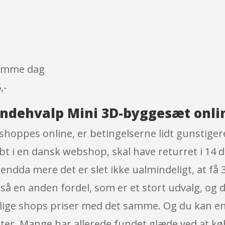
 samme dag
,-
undehvalp Mini 3D-byggesæt onli
shoppes online, er betingelserne lidt gunstiger
bt i en dansk webshop, skal have returret i 14 d
endda mere det er slet ikke ualmindeligt, at få 3
gså en anden fordel, som er et stort udvalg, og 
llige shops priser med det samme. Og du kan en
er. Mange har allerede fundet glæde ved at købe