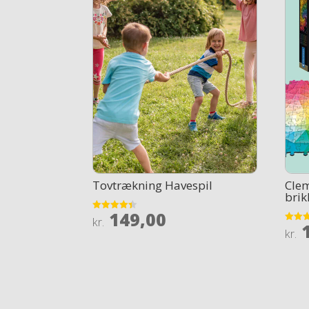
Tovtrækning Havespil
Cle
brik
149,00
Rated
kr.
1
4.4
Rated
kr.
out of 5
4.4
out of