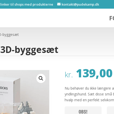
 linker til shops med produkterne
kontakt@pudekamp.dk
F
3D-byggesæt
 3D-byggesæt
139,00
kr.
Nu behøver du ikke længere at t
yndlingshund. Sæt disse små 
hvalp med en perfekt selvko