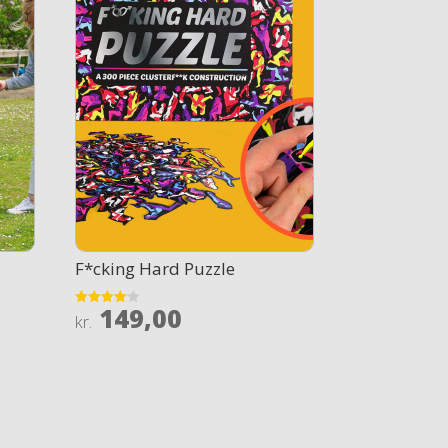
e
F*cking Hard Puzzle
149,00
Rated
kr.
4.1
out of 5