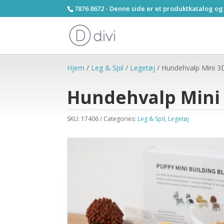
7876 8672 - Denne side er et produktkatalog og
Hjem
/
Leg & Spil
/
Legetøj
/ Hundehvalp Mini 
Hundehvalp Mini
SKU:
17406
Categories:
Leg & Spil
,
Legetøj