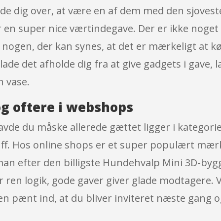
e dig over, at være en af dem med den sjoveste 
n super nice værtindegave. Der er ikke noget sj
 nogen, der kan synes, at det er mærkeligt at 
 lade det afholde dig fra at give gadgets i gave,
n vase.
g oftere i webshops
e du måske allerede gættet ligger i kategorien
uff. Hos online shops er et super populært mærke
man efter den billigste Hundehvalp Mini 3D-bygg
 er ren logik, gode gaver giver glade modtagere.
 pænt ind, at du bliver inviteret næste gang o