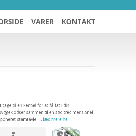
ORSIDE
VARER
KONTAKT
age til en kennel for at få fat i din
byggeklodser sammen til en sød tredimensionel
mponeret stamtavle. …
læs mere her