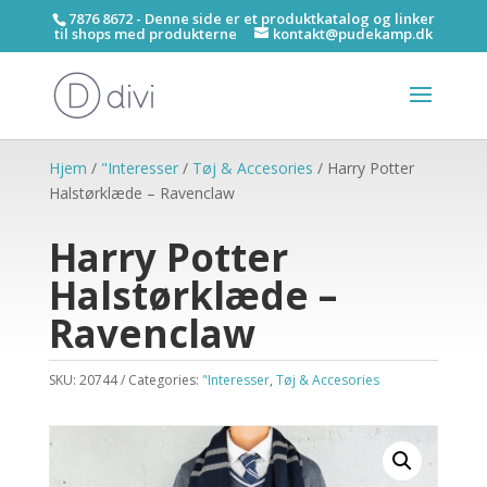
7876 8672 - Denne side er et produktkatalog og linker
til shops med produkterne
kontakt@pudekamp.dk
Hjem
/
"Interesser
/
Tøj & Accesories
/ Harry Potter
Halstørklæde – Ravenclaw
Harry Potter
Halstørklæde –
Ravenclaw
SKU:
20744
Categories:
"Interesser
,
Tøj & Accesories