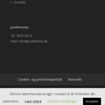
Kontakt
pudekamp
Tlf: 7876 8672
Mail: info@pudekamp.dk
Cookie- og privatlivspolitik
Kontakt
Denne hjemmeside samler et bredt udvalg af
Denne hjemmeside bruger cookies til at forbedre din
spændende varer. Siden er et affiiliatesite, og nogle
oplevelse.
Læs mere
Cookie indstillinger
Accepter
links kan være affiliatelinks.