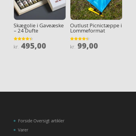
Skægolie i Gaveæske
Outlust Picnictæppe i
– 24 Dufte
Lommeformat
495,00
99,00
Rated
Rated
kr.
kr.
4.4
4.4
out of 5
out of 5
Forside
Oversigt artikler
Varer