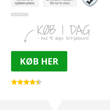
KØB HER
Rated
4.3
out of 5
based on
customer