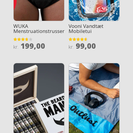
WUKA
Vooni Vandtæt
Menstruationstrusser
Mobiletui
199,00
99,00
Rated
Rated
kr.
kr.
3.7
4.6
out of 5
out of 5