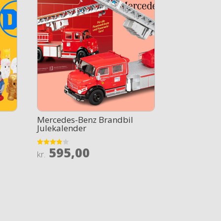
Mercedes-Benz Brandbil
Julekalender
595,00
Rated
kr.
3.8
out of 5