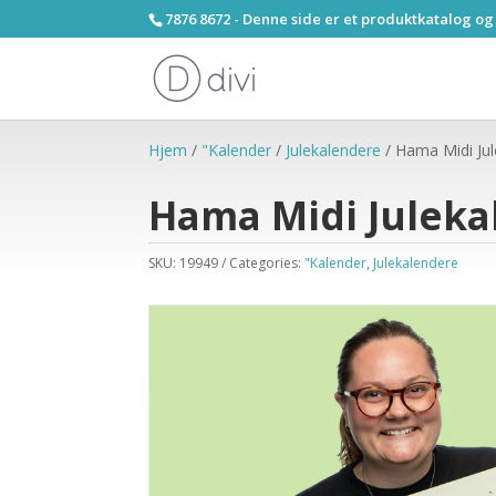
7876 8672 - Denne side er et produktkatalog og
Hjem
/
"Kalender
/
Julekalendere
/ Hama Midi Jul
Hama Midi Juleka
SKU:
19949
Categories:
"Kalender
,
Julekalendere