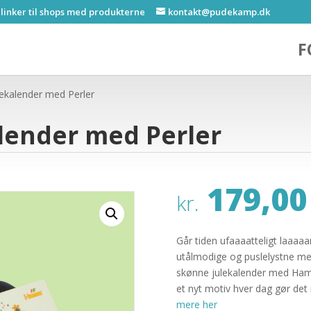
 linker til shops med produkterne
kontakt@pudekamp.dk
F
ekalender med Perler
lender med Perler
179,00
kr.
Går tiden ufaaaatteligt laaaaa
utålmodige og puslelystne med
skønne julekalender med Hama
et nyt motiv hver dag gør de
mere her