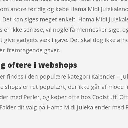
som andre før dig og købe Hama Midi Julekalende
. Det kan siges meget enkelt: Hama Midi Juleka
r ikke seriøse, vil nogle få mennesker sige, og d
 at give gadgets væk i gave. Det skal dog ikke afh
 er fremragende gaver.
g oftere i webshops
r findes i den populære kategori Kalender – J
 shops er ret populært, der ikke går af mode li
der med Perler, og køber ofte hos Coolstuff. Oft
alder dit valg på Hama Midi Julekalender med 