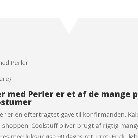
Rated
4.5
out of 5
based on
customer
ratings
med Perler
ere}
r med Perler er et af de mange 
ostumer
r er en eftertragtet gave til konfirmanden. Kal
 shoppen. Coolstuff bliver brugt af rigtig mange
res med luksuriøse 90 dages returret. Er du løb