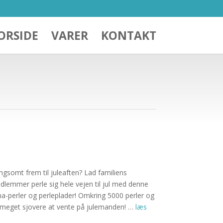
ORSIDE
VARER
KONTAKT
ngsomt frem til juleaften? Lad familiens
lemmer perle sig hele vejen til jul med denne
-perler og perleplader! Omkring 5000 perler og
t meget sjovere at vente på julemanden! …
læs