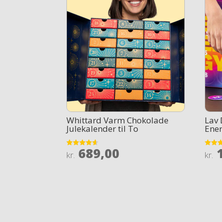
Whittard Varm Chokolade
Lav 
Julekalender til To
Ener
689,00
1
Rated
Rated
kr.
kr.
4.6
4.4
out of 5
out of