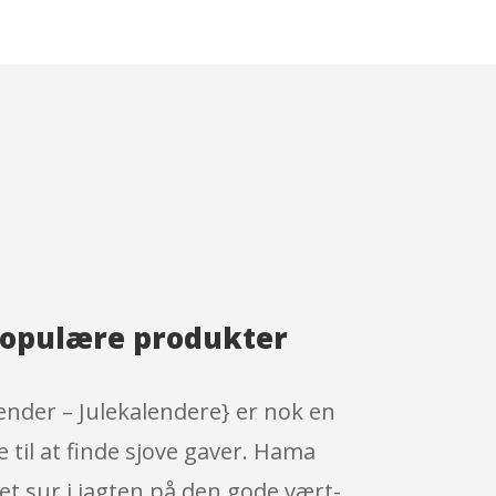
populære produkter
ender – Julekalendere} er nok en
 til at finde sjove gaver. Hama
et sur i jagten på den gode vært-