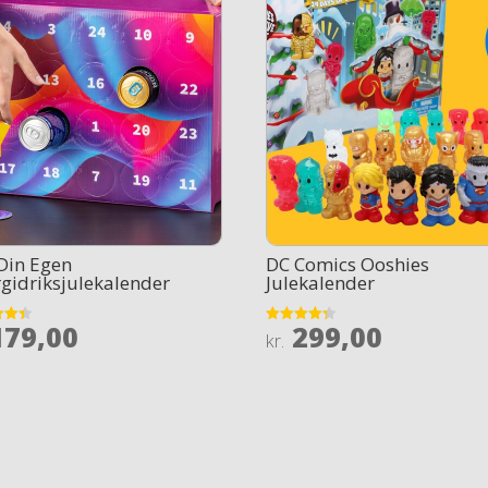
Din Egen
DC Comics Ooshies
gidriksjulekalender
Julekalender
79,00
299,00
Rated
kr.
4.3
 5
out of 5