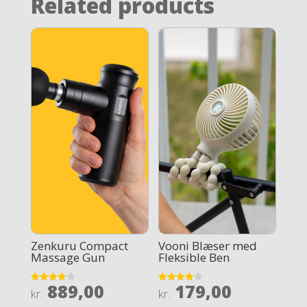
Related products
Zenkuru Compact
Vooni Blæser med
Massage Gun
Fleksible Ben
889,00
179,00
Rated
Rated
kr.
kr.
3.9
4.1
out of 5
out of 5