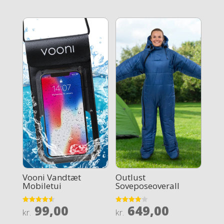
Vooni Vandtæt
Outlust
Mobiletui
Soveposeoverall
99,00
649,00
Rated
Rated
kr.
kr.
4.6
4
out of 5
out of 5