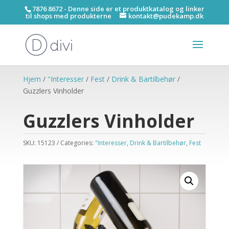
7876 8672 - Denne side er et produktkatalog og linker
til shops med produkterne
kontakt@pudekamp.dk
Hjem
/
"Interesser
/
Fest
/
Drink & Bartilbehør
/
Guzzlers Vinholder
Guzzlers Vinholder
SKU:
15123
Categories:
"Interesser
,
Drink & Bartilbehør
,
Fest