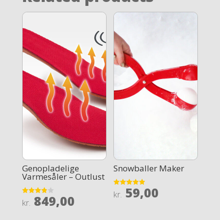
Genopladelige
Snowballer Maker
Varmesåler – Outlust
59,00
Rated
kr.
849,00
4.9
Rated
kr.
out of 5
3.9
out of 5