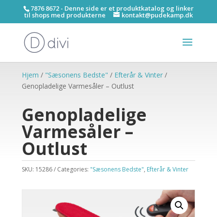
7876 8672 - Denne side er et produktkatalog og linker
til shops med produkterne
kontakt@pudekamp.dk
Hjem
/
"Sæsonens Bedste"
/
Efterår & Vinter
/
Genopladelige Varmesåler – Outlust
Genopladelige
Varmesåler –
Outlust
SKU:
15286
Categories:
"Sæsonens Bedste"
,
Efterår & Vinter