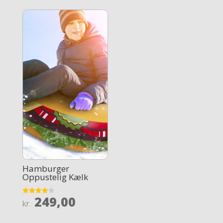
Hamburger
Oppustelig Kælk
249,00
Rated
kr.
4.1
out of 5