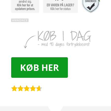
KØB HER
Rated
4.5
out of 5
based on