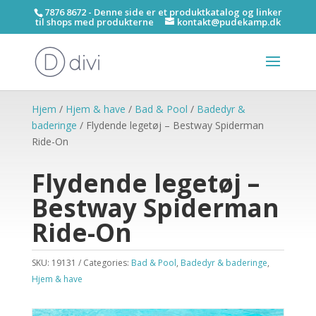
7876 8672 - Denne side er et produktkatalog og linker
til shops med produkterne
kontakt@pudekamp.dk
Hjem
/
Hjem & have
/
Bad & Pool
/
Badedyr &
baderinge
/ Flydende legetøj – Bestway Spiderman
Ride-On
Flydende legetøj –
Bestway Spiderman
Ride-On
SKU:
19131
Categories:
Bad & Pool
,
Badedyr & baderinge
,
Hjem & have