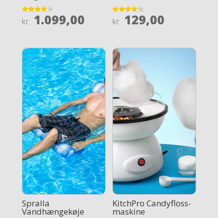
1.099,00
129,00
Rated
Rated
kr.
kr.
4.1
4.1
out of 5
out of 5
Spralla
KitchPro Candyfloss-
Vandhængekøje
maskine