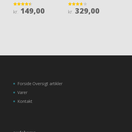
149,00
329,00
Rated
Rated
kr.
kr.
4.5
3.7
out of 5
out of 5
Forside
Oversigt artikler
Varer
Kontakt