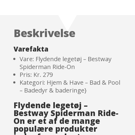
Rated
3.6
out
of 5
based
Beskrivelse
on
custom
er
Varefakta
ratings
Vare: Flydende legetøj – Bestway
Spiderman Ride-On
Pris: Kr. 279
Kategori: Hjem & Have – Bad & Pool
– Badedyr & baderinge}
Flydende legetøj –
Bestway Spiderman Ride-
On er et af de mange
populære produkter