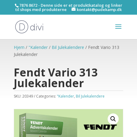
7876 8672 - Denne side er et produktkatalog og linker
til shops med produkterne
kontakt@pudekamp.dk
Hjem
/
"Kalender
/
Bil Julekalendere
/ Fendt Vario 313
Julekalender
Fendt Vario 313
Julekalender
SKU:
20349
Categories:
"Kalender
,
Bil Julekalendere