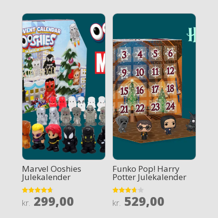
Marvel Ooshies
Funko Pop! Harry
Julekalender
Potter Julekalender
299,00
529,00
Rated
Rated
kr.
kr.
4.7
3.7
out of 5
out of 5