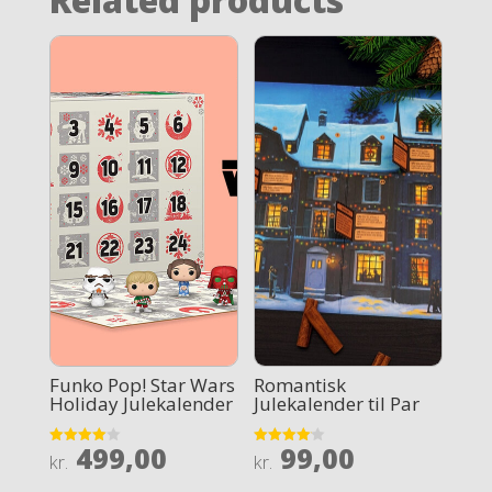
Funko Pop! Star Wars
Romantisk
Holiday Julekalender
Julekalender til Par
499,00
99,00
Rated
Rated
kr.
kr.
4
4.1
out of 5
out of 5