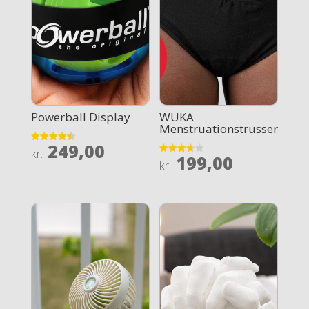
Powerball Display
WUKA
Menstruationstrusser
249,00
Rated
kr.
199,00
4.5
Rated
kr.
out of 5
3.7
out of 5