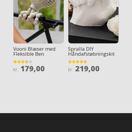
Vooni Blæser med
Spralla DIY
Fleksible Ben
Håndafstøbningskit
179,00
219,00
Rated
Rated
kr.
kr.
4.1
4.8
out of 5
out of 5