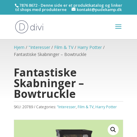
7876 8672 - Denne side er et produktkatalog og linker
til shops med produkterne
kontakt@pudekamp.dk
Hjem
/
"Interesser
/
Film & TV
/
Harry Potter
/
Fantastiske Skabninger – Bowtruckle
Fantastiske
Skabninger –
Bowtruckle
SKU:
20789
Categories:
"Interesser
,
Film & TV
,
Harry Potter