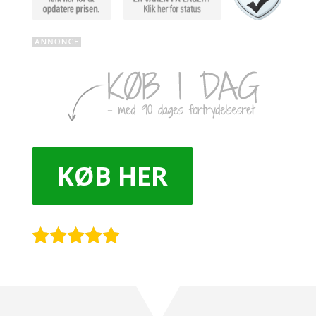
KØB HER
Rated
4.8
out of 5
based on
customer