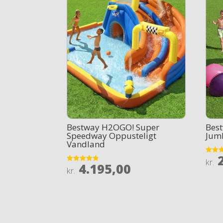
Bestway H2OGO! Super
Bes
Speedway Oppusteligt
Jum
Vandland
2
Rated
kr.
4.195,00
3.7
Rated
kr.
out of
4.8
out of 5