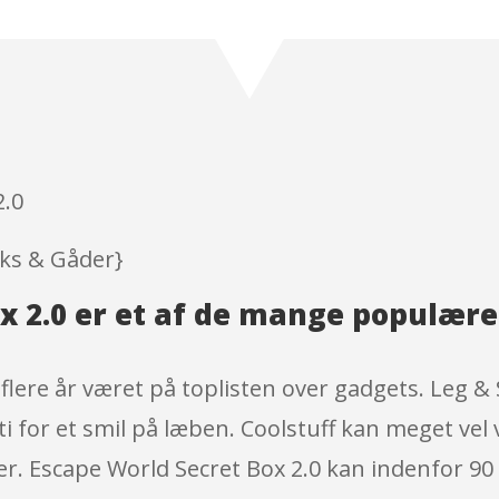
Rated
4.1
out of 5
based
on
customer
ratings
2.0
icks & Gåder}
x 2.0 er et af de mange populær
flere år været på toplisten over gadgets. Leg & S
ti for et smil på læben. Coolstuff kan meget ve
r. Escape World Secret Box 2.0 kan indenfor 90