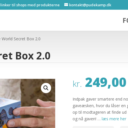
 linker til shops med produkterne
kontakt@pudekamp.dk
F
 World Secret Box 2.0
et Box 2.0
249,00
kr.
Indpak gaver smartere end nog
gaveæsken, hvor du låser en g
op til modtageren at finde ud 
og nå gaven! …
læs mere her