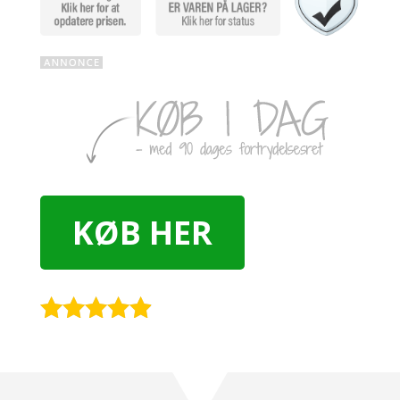
KØB HER
Rated
4.8
out of 5
based on