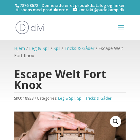
7876 8672 - Denne side er et produktkatalog og linker
til shops med produkterne
kontakt@pudekamp.dk
Hjem
/
Leg & Spil
/
Spil
/
Tricks & Gåder
/ Escape Welt
Fort Knox
Escape Welt Fort
Knox
SKU:
18933
Categories:
Leg & Spil
,
Spil
,
Tricks & Gåder