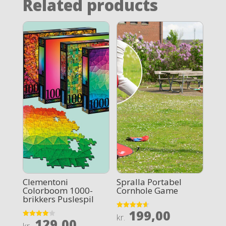
Related products
Clementoni
Spralla Portabel
Colorboom 1000-
Cornhole Game
brikkers Puslespil
199,00
Rated
kr.
129,00
4.6
Rated
out of 5