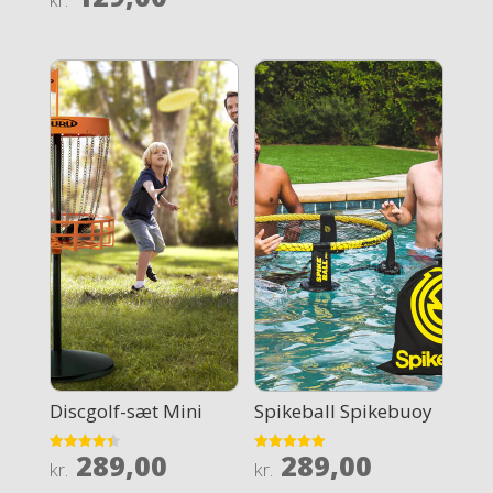
kr.
4
out of 5
Discgolf-sæt Mini
Spikeball Spikebuoy
289,00
289,00
Rated
Rated
kr.
kr.
4.4
4.9
out of 5
out of 5