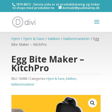
7876 8672 - Denne side er et produktkatalog og linker
til shops med produkterne
kontakt@pudekamp.dk
Hjem
/
Hjem & have
/
Køkken
/
Køkkenmaskiner
/ Egg
Bite Maker – KitchPro
Egg Bite Maker –
KitchPro
SKU:
18498
Categories:
Hjem & have
,
Køkken
,
Køkkenmaskiner