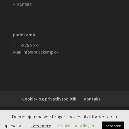
Kontakt
pudekamp
Tlf: 7876 8672
Mail: info@pudekamp.dk
Cookie- og privatlivspolitik
Kontakt
Denne hjemmeside samler et bredt udvalg af
Denne hjemmeside bruger cookies til at forbedre din
spændende varer. Siden er et affiiliatesite, og nogle
oplevelse.
Læs mere
Cookie indstillinger
Accepter
links kan være affiliatelinks.