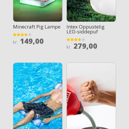
Minecraft Pig Lampe
Intex Oppustelig
LED-siddepuf
149,00
Rated
kr.
279,00
3.7
Rated
kr.
out of 5
3.7
out of 5