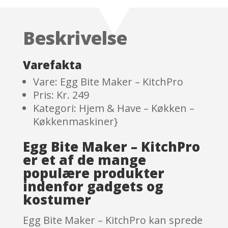
out of 5
based
on
Beskrivelse
customer
ratings
Varefakta
Vare: Egg Bite Maker – KitchPro
Pris: Kr. 249
Kategori: Hjem & Have – Køkken –
Køkkenmaskiner}
Egg Bite Maker – KitchPro
er et af de mange
populære produkter
indenfor gadgets og
kostumer
Egg Bite Maker – KitchPro kan sprede