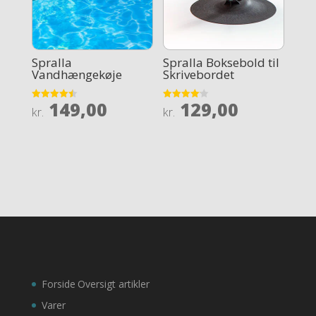
Spralla
Spralla Boksebold til
Vandhængekøje
Skrivebordet
149,00
129,00
Rated
Rated
kr.
kr.
4.5
4.1
out of 5
out of 5
Forside
Oversigt artikler
Varer