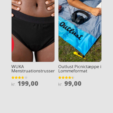
WUKA
Outlust Picnictæppe i
Menstruationstrusser
Lommeformat
199,00
99,00
Rated
Rated
kr.
kr.
3.7
4.4
out of 5
out of 5