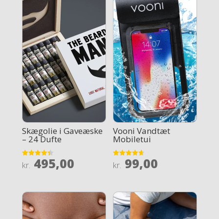
Skægolie i Gaveæske
Vooni Vandtæt
– 24 Dufte
Mobiletui
495,00
99,00
Rated
Rated
kr.
kr.
4.4
4.6
out of 5
out of 5