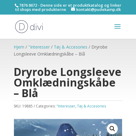
7876 8672 - Denne side er et produktkatalog og linker
til shops med produkterne
kontakt@pudekamp.dk
Hjem
/
"Interesser
/
Tøj & Accesories
/ Dryrobe
Longsleeve Omklædningskåbe – Blå
Dryrobe Longsleeve
Omklædningskåbe
– Blå
SKU:
19885
Categories:
"Interesser
,
Tøj & Accesories