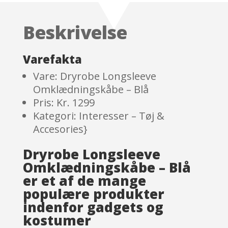
based on
customer
Beskrivelse
ratings
Varefakta
Vare: Dryrobe Longsleeve
Omklædningskåbe – Blå
Pris: Kr. 1299
Kategori: Interesser – Tøj &
Accesories}
Dryrobe Longsleeve
Omklædningskåbe – Blå
er et af de mange
populære produkter
indenfor gadgets og
kostumer