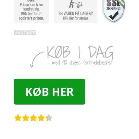
KØB HER
Rated
4.2
out of 5