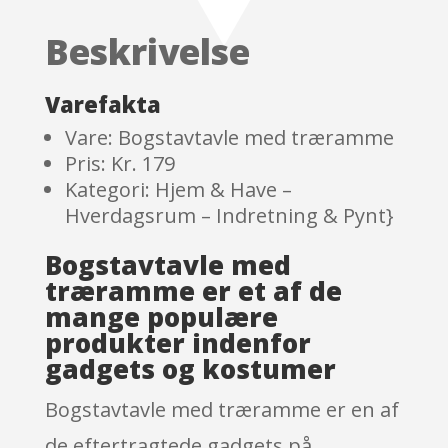
of 5
based
Beskrivelse
on
custom
er
Varefakta
ratings
Vare: Bogstavtavle med træramme
Pris: Kr. 179
Kategori: Hjem & Have –
Hverdagsrum – Indretning & Pynt}
Bogstavtavle med
træramme er et af de
mange populære
produkter indenfor
gadgets og kostumer
Bogstavtavle med træramme er en af
de eftertragtede gadgets på