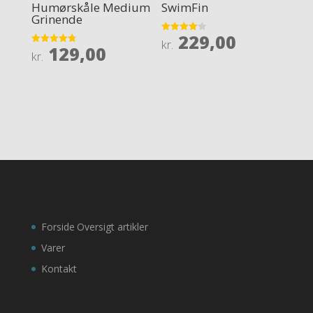
Humørskåle Medium
SwimFin
Grinende
229,00
Rated
kr.
129,00
4
Rated
kr.
out of 5
4.8
out of 5
Forside
Oversigt artikler
Varer
Kontakt