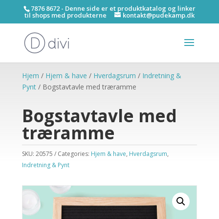
7876 8672 - Denne side er et produktkatalog og linker
til shops med produkterne
kontakt@pudekamp.dk
Hjem
/
Hjem & have
/
Hverdagsrum
/
Indretning &
Pynt
/ Bogstavtavle med træramme
Bogstavtavle med
træramme
SKU:
20575
Categories:
Hjem & have
,
Hverdagsrum
,
Indretning & Pynt