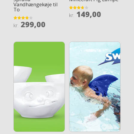
Vandhængekøje til
To
149,00
Rated
kr.
3.7
out of 5
299,00
Rated
kr.
3.9
out of 5