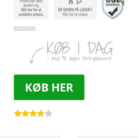
KØB HER
Rated
3.6
out